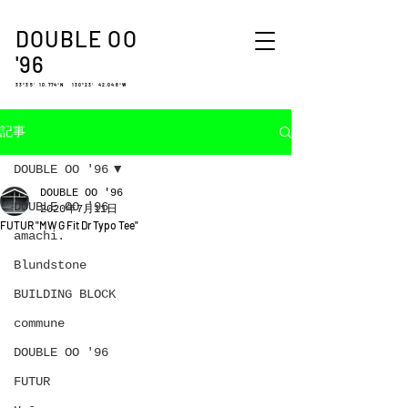
DOUBLE OO
'96
33°35′ 10.774″N 130°23′ 42.048″W
記事
DOUBLE OO '96
DOUBLE OO '96
DOUBLE OO '96
2020年7月11日
FUTUR "MW G Fit Dr Typo Tee"
amachi.
Blundstone
BUILDING BLOCK
commune
DOUBLE OO '96
FUTUR