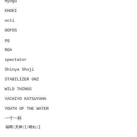
Hyōgu
KHOKI
octi
OOFOS
pg
ROA
spectator
Shinya Shoji
STABILIZER GNZ
WILD THINGS
YACHIYO KATSUYAMA
YOUTH OF THE WATER
一寸一杯
福岡:天神:[:晴れ:]