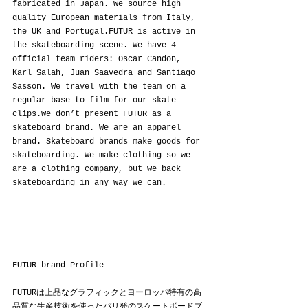
fabricated in Japan. We source high 
quality European materials from Italy, 
the UK and Portugal.FUTUR is active in 
the skateboarding scene. We have 4 
official team riders: Oscar Candon, 
Karl Salah, Juan Saavedra and Santiago 
Sasson. We travel with the team on a 
regular base to film for our skate 
clips.We don’t present FUTUR as a 
skateboard brand. We are an apparel 
brand. Skateboard brands make goods for 
skateboarding. We make clothing so we 
are a clothing company, but we back 
skateboarding in any way we can.
FUTUR brand Profile
FUTURは上品なグラフィックとヨーロッパ特有の高
品質な生産技術を使ったパリ発のスケートボードブ