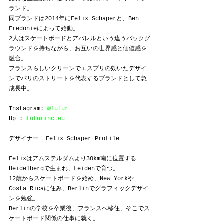
ランド。
同ブランドは2014年にFelix Schaperと、Ben 
Fredonieによって始動。
2人はスケートボードとアパレルという違うバックグ
ラウンドを持ちながら、お互いの世界感と価値感を
融合。
フランスらしいクリーンでエスプリの効いたデザイ
ンでパリのストリートを代表するブランドとして急
成長中。
Instagram: 
@futur
Hp : 
futurinc.eu
デザイナー  Felix Schaper Profile
Felixはアムステルダムより30km南に位置する
Heidelbergで生まれ、Leidenで育つ。
12歳からスケートボードを始め、New Yorkや
Costa Ricaに住み、Berlinでグラフィックデザイ
ンを勉強。
Berlinの学校を卒業後、フランスへ移住、そこでス
ケートボード関係の仕事に就く。