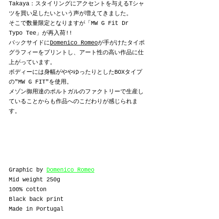
Takaya：スタイリングにアクセントを与えるTシャ
ツを買い足したいという声が増えてきました。
そこで数量限定となりますが
「MW G Fit Dr 
Typo Tee」が再入荷!!
バックサイドに
Domenico Romeo
が手がけた
タイポ
グラフィーをプリントし、アート性の高い作品に仕
上がっています。
ボディーには
身幅がややゆったりとしたBOXタイプ
の"MW G FIT"を使用。
メゾン御用達のポルトガルのファクトリーで生産し
ていることからも作品へのこだわりが感じられま
す。
Graphic by 
Domenico Romeo
Mid weight 250g
100% cotton
Black back print
Made in Portugal