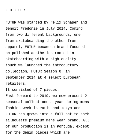
F U T U R
FUTUR was started by Felix Schaper and 
Benoit Fredonie in July 2014. Coming 
from two different backgrounds, one 
from skateboarding the other from 
apparel, FUTUR became a brand focused 
on polished aesthetics rooted in 
skateboarding with a high quality 
touch.We launched the introductory 
collection, FUTUR Season 0, in 
September 2014 at 4 select European 
retailers.
It consisted of 7 pieces.
Fast forward to 2019, we now present 2 
seasonal collections a year during mens 
fashion week in Paris and Tokyo and 
FUTUR has grown into a full hat to sock 
silhouette premium mens wear brand. All 
of our production is in Portugal except 
for the denim pieces which are 