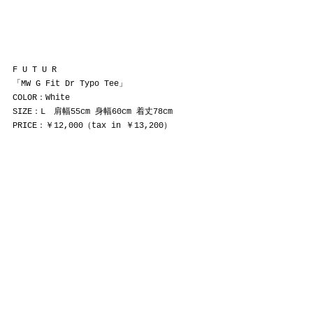
F U T U R
「MW G Fit Dr Typo Tee」
COLOR：White
SIZE：L　肩幅55cm 身幅60cm 着丈78cm
PRICE：￥12,000（tax in ￥13,200）