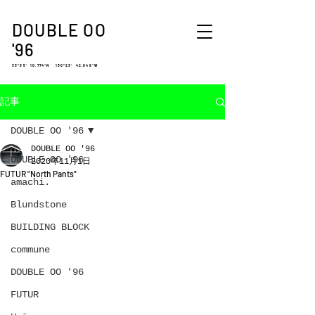
DOUBLE OO
'96
33°35′ 10.774″N 130°23′ 42.048″W
記事
DOUBLE OO '96
DOUBLE OO '96
DOUBLE OO '96
2020年11月1日
FUTUR "North Pants"
amachi.
Blundstone
BUILDING BLOCK
commune
DOUBLE OO '96
FUTUR