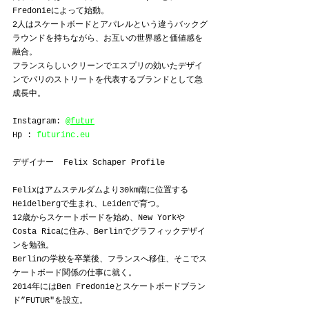
Fredonieによって始動。
2人はスケートボードとアパレルという違うバックグ
ラウンドを持ちながら、お互いの世界感と価値感を
融合。
フランスらしいクリーンでエスプリの効いたデザイ
ンでパリのストリートを代表するブランドとして急
成長中。
Instagram: 
@futur
Hp : 
futurinc.eu
デザイナー  Felix Schaper Profile
Felixはアムステルダムより30km南に位置する
Heidelbergで生まれ、Leidenで育つ。
12歳からスケートボードを始め、New Yorkや
Costa Ricaに住み、Berlinでグラフィックデザイ
ンを勉強。
Berlinの学校を卒業後、フランスへ移住、そこでス
ケートボード関係の仕事に就く。
2014年にはBen Fredonieとスケートボードブラン
ド”FUTUR"を設立。