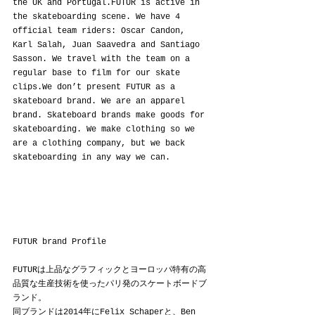
the UK and Portugal.FUTUR is active in 
the skateboarding scene. We have 4 
official team riders: Oscar Candon, 
Karl Salah, Juan Saavedra and Santiago 
Sasson. We travel with the team on a 
regular base to film for our skate 
clips.We don’t present FUTUR as a 
skateboard brand. We are an apparel 
brand. Skateboard brands make goods for 
skateboarding. We make clothing so we 
are a clothing company, but we back 
skateboarding in any way we can.
FUTUR brand Profile
FUTURは上品なグラフィックとヨーロッパ特有の高
品質な生産技術を使ったパリ発のスケートボードブ
ランド。
同ブランドは2014年にFelix Schaperと、Ben 