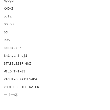
Hyōgu
KHOKI
octi
OOFOS
pg
ROA
spectator
Shinya Shoji
STABILIZER GNZ
WILD THINGS
YACHIYO KATSUYAMA
YOUTH OF THE WATER
一寸一杯