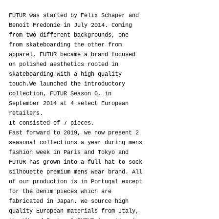
FUTUR was started by Felix Schaper and 
Benoit Fredonie in July 2014. Coming 
from two different backgrounds, one 
from skateboarding the other from 
apparel, FUTUR became a brand focused 
on polished aesthetics rooted in 
skateboarding with a high quality 
touch.We launched the introductory 
collection, FUTUR Season 0, in 
September 2014 at 4 select European 
retailers.
It consisted of 7 pieces.
Fast forward to 2019, we now present 2 
seasonal collections a year during mens 
fashion week in Paris and Tokyo and 
FUTUR has grown into a full hat to sock 
silhouette premium mens wear brand. All 
of our production is in Portugal except 
for the denim pieces which are 
fabricated in Japan. We source high 
quality European materials from Italy, 