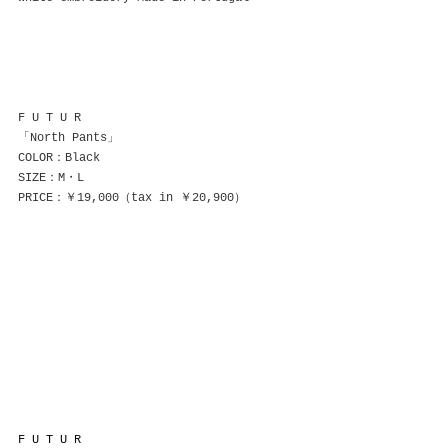
F U T U R
「North Pants」
COLOR：Black
SIZE：M・L
PRICE：￥19,000（tax in ￥20,900）
F U T U R