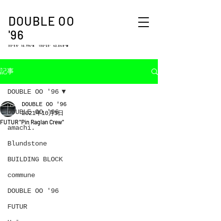
DOUBLE OO
'96
33°35′ 10.774″N 130°23′ 42.048″W
記事
DOUBLE OO '96
DOUBLE OO '96
DOUBLE OO '96
2021年10月3日
FUTUR "Pin Raglan Crew"
amachi.
Blundstone
BUILDING BLOCK
commune
DOUBLE OO '96
FUTUR