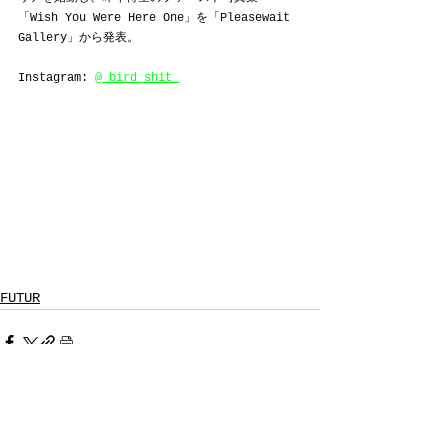
「Wish You Were Here One」を「Pleasewait 
Gallery」から発表。
Instagram: 
@_bird_shit_
FUTUR
すべて表示
最新記事