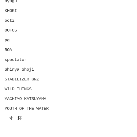
Hyōgu
KHOKI
octi
OOFOS
pg
ROA
spectator
Shinya Shoji
STABILIZER GNZ
WILD THINGS
YACHIYO KATSUYAMA
YOUTH OF THE WATER
一寸一杯