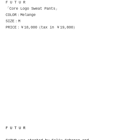
F U T U R
「Core Logo Sweat Pants」
COLOR：Melange
SIZE：M
PRICE：￥18,000（tax in ￥19,800）
F U T U R