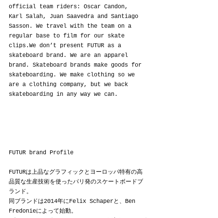
official team riders: Oscar Candon, 
Karl Salah, Juan Saavedra and Santiago 
Sasson. We travel with the team on a 
regular base to film for our skate 
clips.We don’t present FUTUR as a 
skateboard brand. We are an apparel 
brand. Skateboard brands make goods for 
skateboarding. We make clothing so we 
are a clothing company, but we back 
skateboarding in any way we can.
FUTUR brand Profile
FUTURは上品なグラフィックとヨーロッパ特有の高
品質な生産技術を使ったパリ発のスケートボードブ
ランド。
同ブランドは2014年にFelix Schaperと、Ben 
Fredonieによって始動。