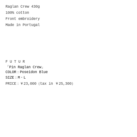
Raglan Crew 430g
100% cotton
Front embroidery
Made in Portugal
F U T U R
「Pin Raglan Crew」
COLOR：Poseidon Blue
SIZE：M・L
PRICE：￥23,000（tax in ￥25,300）