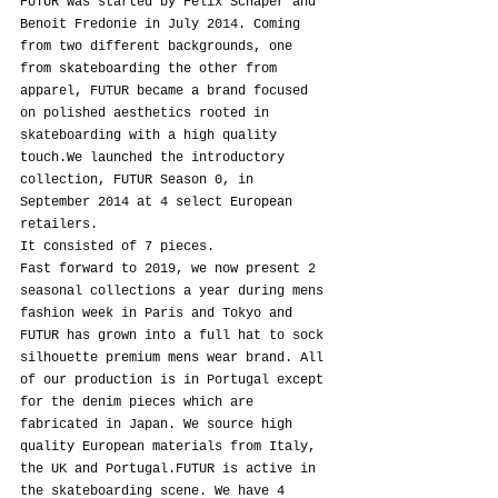
FUTUR was started by Felix Schaper and 
Benoit Fredonie in July 2014. Coming 
from two different backgrounds, one 
from skateboarding the other from 
apparel, FUTUR became a brand focused 
on polished aesthetics rooted in 
skateboarding with a high quality 
touch.We launched the introductory 
collection, FUTUR Season 0, in 
September 2014 at 4 select European 
retailers.
It consisted of 7 pieces.
Fast forward to 2019, we now present 2 
seasonal collections a year during mens 
fashion week in Paris and Tokyo and 
FUTUR has grown into a full hat to sock 
silhouette premium mens wear brand. All 
of our production is in Portugal except 
for the denim pieces which are 
fabricated in Japan. We source high 
quality European materials from Italy, 
the UK and Portugal.FUTUR is active in 
the skateboarding scene. We have 4 