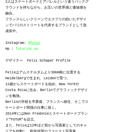
2人はスケートボードとアパレルという違うバックグ
ラウンドを持ちながら、お互いの世界感と価値感を
融合。
フランスらしいクリーンでエスプリの効いたデザイ
ンでパリのストリートを代表するブランドとして急
成長中。
Instagram: 
@futur
Hp : 
futurinc.eu
デザイナー  Felix Schaper Profile
Felixはアムステルダムより30km南に位置する
Heidelbergで生まれ、Leidenで育つ。
12歳からスケートボードを始め、New Yorkや
Costa Ricaに住み、Berlinでグラフィックデザイ
ンを勉強。
Berlinの学校を卒業後、フランスへ移住、そこでス
ケートボード関係の仕事に就く。
2014年にはBen Fredonieとスケートボードブラン
ド”FUTUR"を設立。
また、Felixは12年ほど前から写真家としてのキャ
リアを始動し、昨年待望のファースト写真集