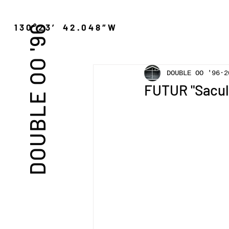
″N 130°23′ 42.048″W
DOUBLE OO '96
DOUBLE OO '96
2
FUTUR "Sacul G