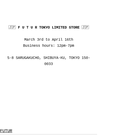
🇯🇵 
F U T U R TOKYO LIMITED STORE 
🇯🇵
March 3rd to April 16th
Business hours: 12pm-7pm
5-8 SARUGAKUCHO, SHIBUYA-KU, TOKYO 150-
0033
FUTUR