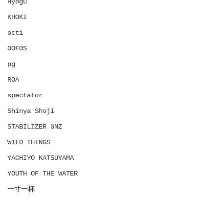
Hyōgu
KHOKI
octi
OOFOS
pg
ROA
spectator
Shinya Shoji
STABILIZER GNZ
WILD THINGS
YACHIYO KATSUYAMA
YOUTH OF THE WATER
一寸一杯