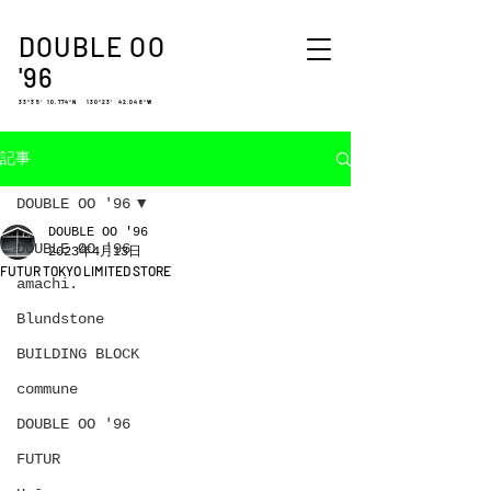
DOUBLE OO
'96
33°35′ 10.774″N 130°23′ 42.048″W
記事
DOUBLE OO '96
DOUBLE OO '96
DOUBLE OO '96
2023年4月13日
FUTUR TOKYO LIMITED STORE
amachi.
Blundstone
BUILDING BLOCK
commune
DOUBLE OO '96
FUTUR