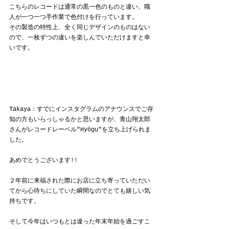
こちらのレコードは通常の黒一色のものと違い、職
人が一つ一つ手作業で色付けを行っています。
その製造の特性上、全く同じデザインのものはない
ので、一枚ずつの違いを楽しんでいただけますと幸
いです。
Takaya：すでにインスタグラムのアナウンスでご存
知の方もいらっしゃるかと思いますが、青山翔太郎
さんがレコードレーベル"
Hyōgu"
を立ち上げられま
した。
あめでとうございます!!
２年前に来福された際にお店に立ち寄っていただい
てから心待ちにしていた瞬間なのでとても嬉しい気
持ちです。
そして今年はいつもとは違った年末年始を過ごすこ