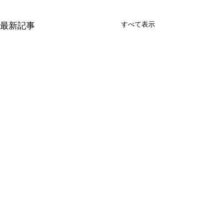
すべて表示
最新記事
DOUBLE OO '96
THE CREATORS