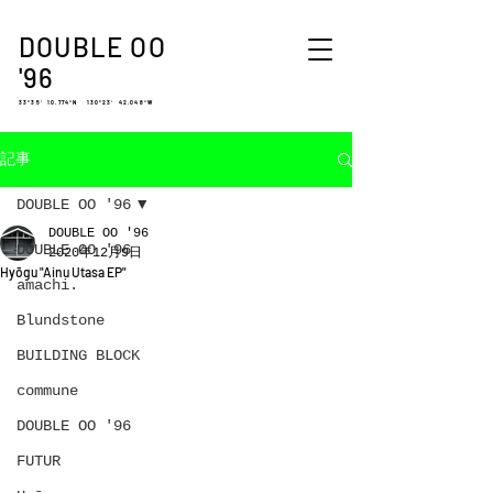
DOUBLE OO
'96
33°35′ 10.774″N 130°23′ 42.048″W
記事
DOUBLE OO '96
DOUBLE OO '96
DOUBLE OO '96
2020年12月9日
Hyōgu "Ainu Utasa EP"
amachi.
Blundstone
BUILDING BLOCK
commune
DOUBLE OO '96
FUTUR