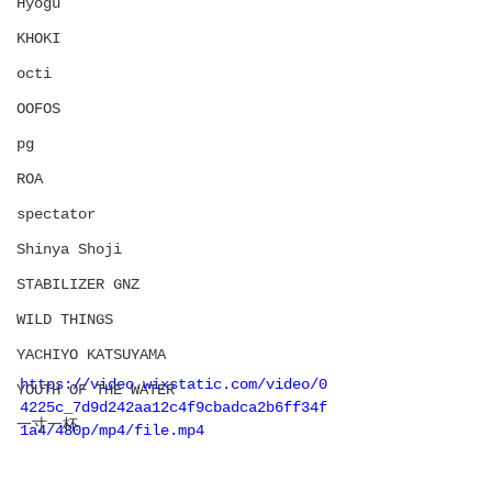
Hyōgu
KHOKI
octi
OOFOS
pg
ROA
spectator
Shinya Shoji
STABILIZER GNZ
WILD THINGS
YACHIYO KATSUYAMA
https://video.wixstatic.com/video/0
YOUTH OF THE WATER
4225c_7d9d242aa12c4f9cbadca2b6ff34f
一寸一杯
1a4/480p/mp4/file.mp4