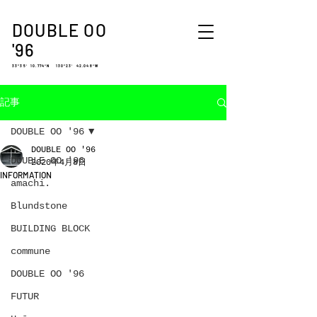
DOUBLE OO
'96
33°35′ 10.774″N 130°23′ 42.048″W
記事
DOUBLE OO '96
DOUBLE OO '96
DOUBLE OO '96
2020年4月8日
INFORMATION
amachi.
Blundstone
BUILDING BLOCK
commune
DOUBLE OO '96
FUTUR