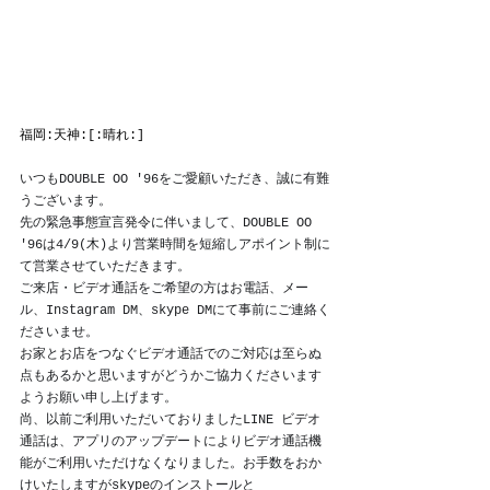
福岡:天神:[:晴れ:]
いつもDOUBLE OO '96をご愛顧いただき、誠に有難
うございます。
先の緊急事態宣言発令に伴いまして、DOUBLE OO 
'96は4/9(木)より営業時間を短縮しアポイント制に
て営業させていただきます。
ご来店・ビデオ通話をご希望の方はお電話、メー
ル、Instagram DM、skype DMにて事前にご連絡く
ださいませ。
お家とお店をつなぐビデオ通話でのご対応は至らぬ
点もあるかと思いますがどうかご協力くださいます
ようお願い申し上げます。
尚、以前ご利用いただいておりましたLINE ビデオ
通話は、アプリのアップデートによりビデオ通話機
能がご利用いただけなくなりました。お手数をおか
けいたしますがskypeのインストールと