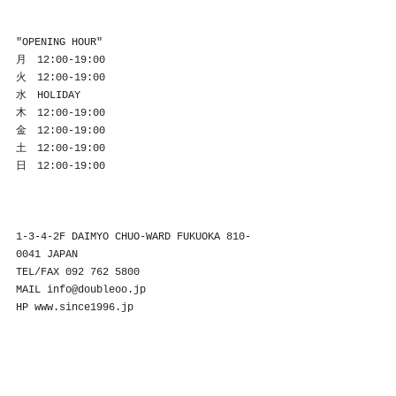
"OPENING HOUR"
月　12:00-19:00
火　12:00-19:00
水　HOLIDAY
木　12:00-19:00
金　12:00-19:00
土　12:00-19:00
日　12:00-19:00
1-3-4-2F DAIMYO CHUO-WARD FUKUOKA 810-
0041 JAPAN
TEL/FAX 092 762 5800
MAIL info@doubleoo.jp
HP 
www.since1996.jp