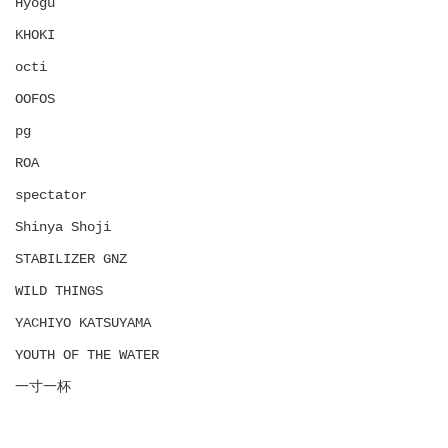
Hyōgu
KHOKI
octi
OOFOS
pg
ROA
spectator
Shinya Shoji
STABILIZER GNZ
WILD THINGS
YACHIYO KATSUYAMA
YOUTH OF THE WATER
一寸一杯