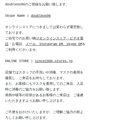
doubleoo96のご登録をお願い致します。
Skype Name | 
doubleoo96
オンラインストアにつきましては変わらず運営致し
ております。
ご自宅でのお買い物は
オンラインストア
・
ビデオ電
話
・お電話、
メール
、
Instagram DM
、
skype DM
を
ご利用くださいませ。
ONLINE STORE | 
since1996.stores.jp
店舗ではスタッフの手洗いや消毒、マスクの着用を
徹底し、ご来店をお待ちしております。
また、お客様にもマスクを着用してのご来店、入店
時に消毒のご協力をお願い致します。
発熱や咳等の症状があるお客様のご来店は、ご遠慮
いただきますようお願い申し上げます。
ご不便をおかけいたしますが、ご理解ご協力の程よ
ろしくお願い申し上げます。