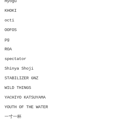
Hyōgu
KHOKI
octi
OOFOS
pg
ROA
spectator
Shinya Shoji
STABILIZER GNZ
WILD THINGS
YACHIYO KATSUYAMA
YOUTH OF THE WATER
一寸一杯