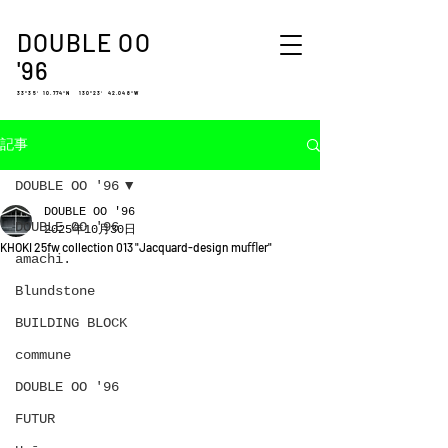
DOUBLE OO
'96
33°35′ 10.774″N 130°23′ 42.048″W
記事
DOUBLE OO '96
DOUBLE OO '96
DOUBLE OO '96
2025年10月30日
KHOKI 25fw collection 013 "Jacquard-design muﬄer"
amachi.
Blundstone
BUILDING BLOCK
commune
DOUBLE OO '96
FUTUR