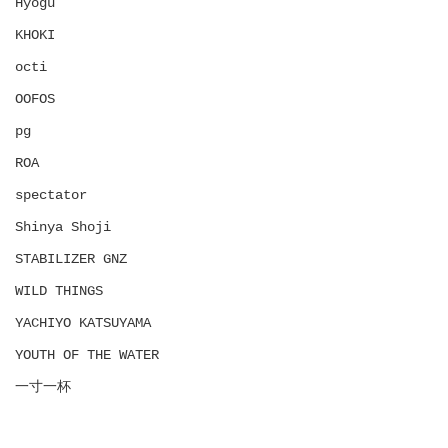
Hyōgu
KHOKI
octi
OOFOS
pg
ROA
spectator
Shinya Shoji
STABILIZER GNZ
WILD THINGS
YACHIYO KATSUYAMA
YOUTH OF THE WATER
一寸一杯