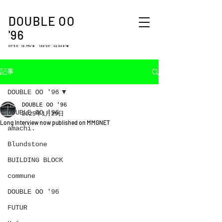
DOUBLE OO
'96
33°35′ 10.774″N 130°23′ 42.048″W
記事
DOUBLE OO '96
DOUBLE OO '96
DOUBLE OO '96
2025年1月29日
Long Interview now published on MMGNET
amachi.
Blundstone
BUILDING BLOCK
commune
DOUBLE OO '96
FUTUR