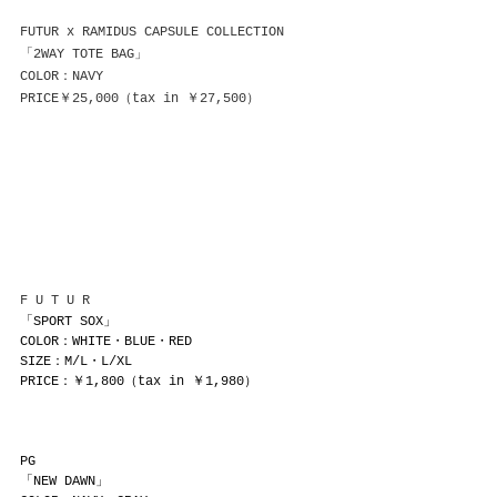
FUTUR x RAMIDUS CAPSULE COLLECTION
「2WAY TOTE BAG」
COLOR：NAVY
PRICE￥25,000（tax in ￥27,500）
F U T U R
「SPORT SOX」
COLOR：WHITE・BLUE・RED
SIZE：M/L・L/XL
PRICE：￥1,800（tax in ￥1,980）
PG
「NEW DAWN」