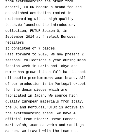
from skateboarding the other from 
apparel, FUTUR became a brand focused 
on polished aesthetics rooted in 
skateboarding with a high quality 
touch.We launched the introductory 
collection, FUTUR Season 0, in 
September 2014 at 4 select European 
retailers.
It consisted of 7 pieces.
Fast forward to 2019, we now present 2 
seasonal collections a year during mens 
fashion week in Paris and Tokyo and 
FUTUR has grown into a full hat to sock 
silhouette premium mens wear brand. All 
of our production is in Portugal except 
for the denim pieces which are 
fabricated in Japan. We source high 
quality European materials from Italy, 
the UK and Portugal.FUTUR is active in 
the skateboarding scene. We have 4 
official team riders: Oscar Candon, 
Karl Salah, Juan Saavedra and Santiago 
Sasson. We travel with the team on a 