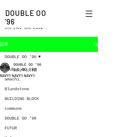
DOUBLE OO
'96
33°35′ 10.774″N 130°23′ 42.048″W
記事
DOUBLE OO '96
DOUBLE OO '96
DOUBLE OO '96
2022年1月9日
NAVY!! NAVY!! NAVY!!
amachi.
Blundstone
BUILDING BLOCK
commune
DOUBLE OO '96
FUTUR