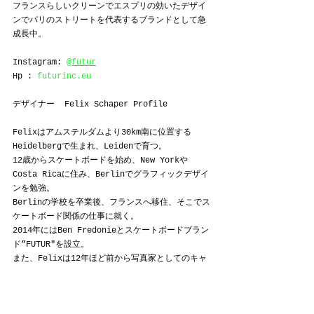
フランスらしいクリーンでエスプリの効いたデザイ
ンでパリのストリートを代表するブランドとして急
成長中。
Instagram: 
@futur
Hp : 
futurinc.eu
デザイナー  Felix Schaper Profile
Felixはアムステルダムより30km南に位置する
Heidelbergで生まれ、Leidenで育つ。
12歳からスケートボードを始め、New Yorkや
Costa Ricaに住み、Berlinでグラフィックデザイ
ンを勉強。
Berlinの学校を卒業後、フランスへ移住、そこでス
ケートボード関係の仕事に就く。
2014年にはBen Fredonieとスケートボードブラン
ド”FUTUR"を設立。
また、Felixは12年ほど前から写真家としてのキャ
リアを始動し、昨年待望のファースト写真集
「Wish You Were Here One」を
「Pleasewait Gallery」から発表。