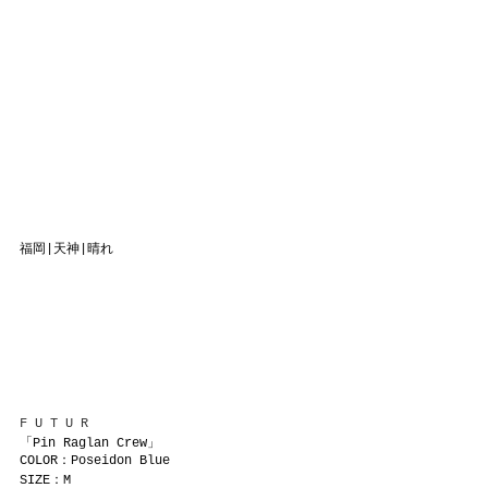
福岡|天神|晴れ
F U T U R
「Pin Raglan Crew」
COLOR：Poseidon Blue
SIZE：M