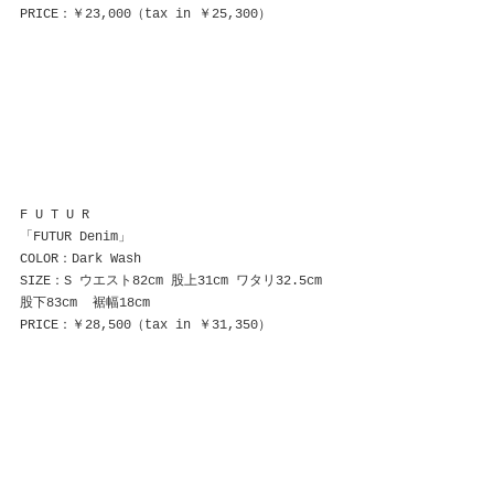
PRICE：￥23,000（tax in ￥25,300）
F U T U R
「FUTUR Denim」
COLOR：Dark Wash
SIZE：S ウエスト82cm 股上31cm ワタリ32.5cm 
股下83cm  裾幅18cm
PRICE：￥28,500（tax in ￥31,350）