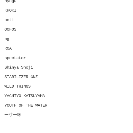
Hyōgu
KHOKI
octi
OOFOS
pg
ROA
spectator
Shinya Shoji
STABILIZER GNZ
WILD THINGS
YACHIYO KATSUYAMA
YOUTH OF THE WATER
一寸一杯