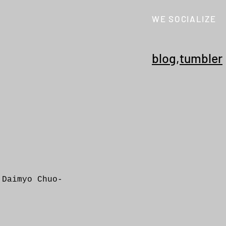
WE SOCIALIZE
FUTUR "Core Logo Tee /
FUTU
White&Black"
Blac
blog
,
tumbler
 Daimyo Chuo-