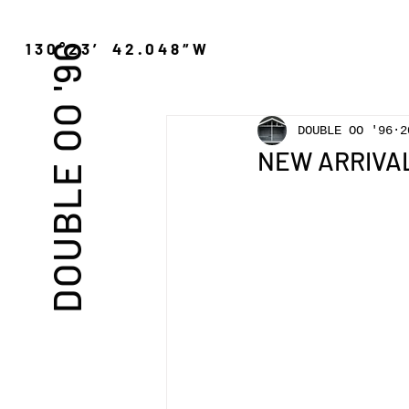
″N 130°23′ 42.048″W
DOUBLE OO '96
DOUBLE OO '96
2
NEW ARRIVAL