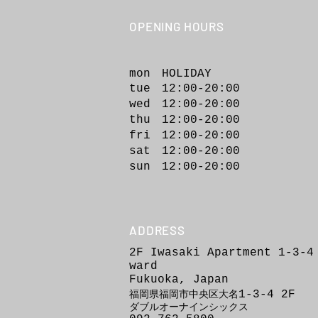
DOUBLE OO '96 | STYLE
OPENING HOURS
mon HOLIDAY
tue 12:00-20:00
wed 12:00-20
:00
thu 12:00-20:00
fri 12:00-20:00
sat 12:00-20:00
sun 12:00-20:00
ADDRESS
2F Iwasaki Apartment 1-3-4
ward
Fukuoka, Japan
1-3-4
2F
福岡県福岡市
中
央区
大
名
ダブルオーナインシックス