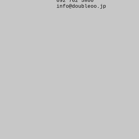
092 762 5800
info@doubleoo.jp