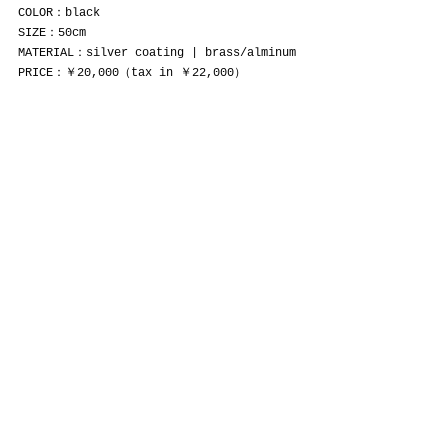
COLOR：black
SIZE：50cm
MATERIAL：silver coating | brass/alminum
PRICE：￥20,000（tax in ￥22,000）