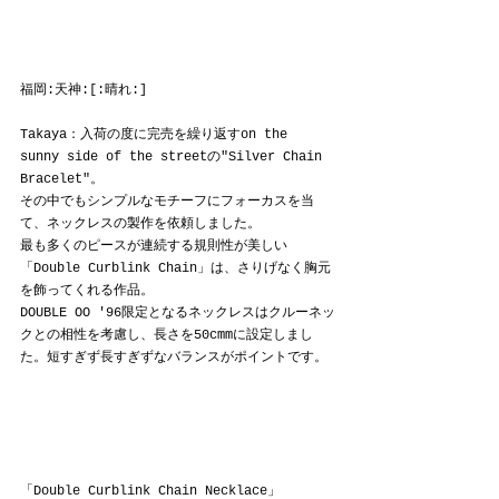
福岡:天神:[:晴れ:]
Takaya：入荷の度に完売を繰り返す
on the 
sunny side of the streetの
"Silver Chain 
Bracelet"。
その中でもシンプルなモチーフにフォーカスを当
て、ネックレスの製作を依頼しました。
最も多くのピースが連続する規則性が美しい
「Double Curblink Chain」は、さりげなく胸元
を飾ってくれる作品。
DOUBLE OO '96限定となるネックレスはクルーネッ
クとの相性を考慮し、長さを50cmmに設定しまし
た。短すぎず長すぎずなバランスがポイントです。
「Double Curblink Chain Necklace」