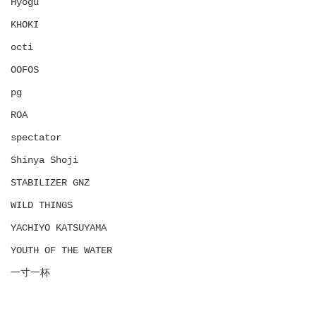
Hyōgu
KHOKI
octi
OOFOS
pg
ROA
spectator
Shinya Shoji
STABILIZER GNZ
WILD THINGS
YACHIYO KATSUYAMA
YOUTH OF THE WATER
一寸一杯