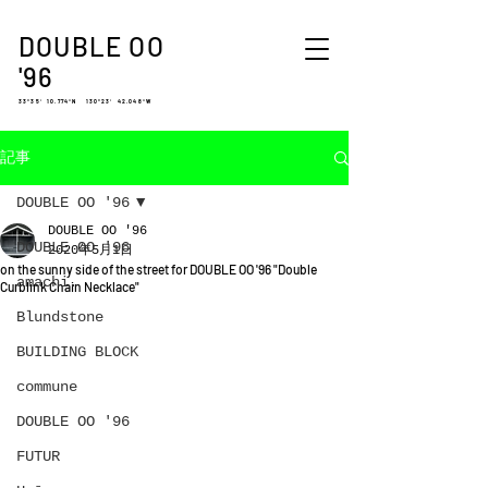
DOUBLE OO
'96
33°35′ 10.774″N 130°23′ 42.048″W
記事
DOUBLE OO '96
DOUBLE OO '96
DOUBLE OO '96
2020年5月1日
on the sunny side of the street for DOUBLE OO '96 "Double
amachi.
Curblink Chain Necklace"
Blundstone
BUILDING BLOCK
commune
DOUBLE OO '96
FUTUR