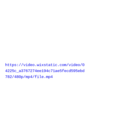
https://video.wixstatic.com/video/0
4225c_a3767274ee194c71ae5fecd595ebd
782/480p/mp4/file.mp4