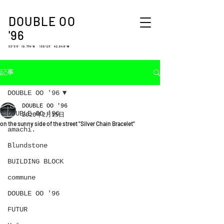
DOUBLE OO
'96
33°35′ 10.774″N 130°23′ 42.048″W
記事
DOUBLE OO '96
DOUBLE OO '96
DOUBLE OO '96
2020年2月15日
on the sunny side of the street "Silver Chain Bracelet"
amachi.
Blundstone
BUILDING BLOCK
commune
DOUBLE OO '96
FUTUR