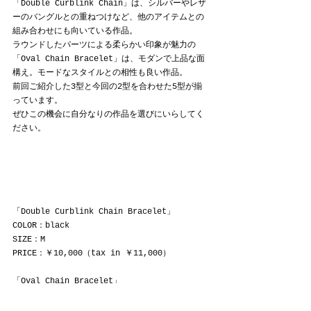
「Double Curblink Chain」は、シルバーやレザ
ーのバングルとの重ねつけなど、他のアイテムとの
組み合わせにも向いている作品。
ラウンドしたパーツによる柔らかい印象が魅力の
「Oval Chain Bracelet」は、モダンで上品な面
構え。モードなスタイルとの相性も良い作品。
前回ご紹介した3型と今回の2型を合わせた5型が揃
っています。
ぜひこの機会に自分なりの作品を選びにいらしてく
ださい。
「Double Curblink Chain Bracelet」
COLOR：black
SIZE：M
PRICE：￥10,000（tax in ￥11,000）
「Oval Chain Bracelet」
COLOR：black
SIZE：M