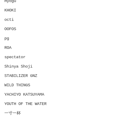
Hyōgu
KHOKI
octi
OOFOS
pg
ROA
spectator
Shinya Shoji
STABILIZER GNZ
WILD THINGS
YACHIYO KATSUYAMA
YOUTH OF THE WATER
一寸一杯