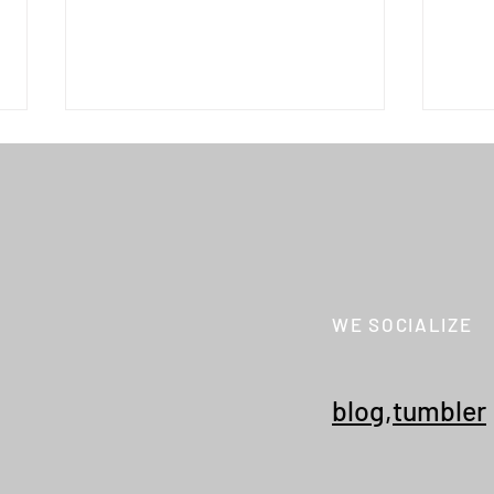
OOFO
OOFOS® "OOriginal PLUS"
WE SOCIALIZE
blog
,
tumbler