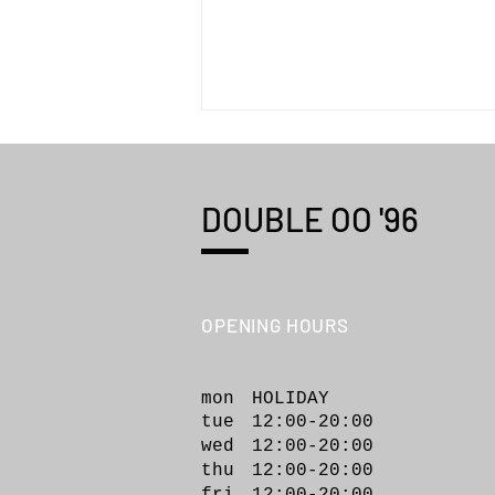
DOUBLE OO '96
OOFOS® "OOmega"
OPENING HOURS
mon HOLIDAY
tue 12:00-20:00
wed 12:00-20
:00
thu 12:00-20:00