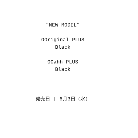
"NEW MODEL"
OOriginal PLUS
Black
OOahh PLUS
Black
発売日 | 6月3日（水）