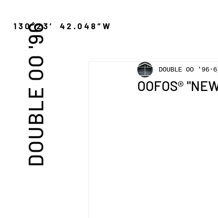
″N 130°23′ 42.048″W
DOUBLE OO '96
DOUBLE OO '96
OOFOS® "NEW