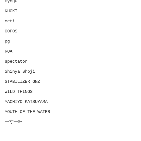
Hyōgu
KHOKI
octi
OOFOS
pg
ROA
spectator
Shinya Shoji
STABILIZER GNZ
WILD THINGS
YACHIYO KATSUYAMA
YOUTH OF THE WATER
一寸一杯