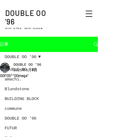
DOUBLE OO
'96
33°35′ 10.774″N 130°23′ 42.048″W
記事
DOUBLE OO '96
DOUBLE OO '96
DOUBLE OO '96
2025年6月6日
OOFOS® "OOmega"
amachi.
Blundstone
BUILDING BLOCK
commune
DOUBLE OO '96
FUTUR