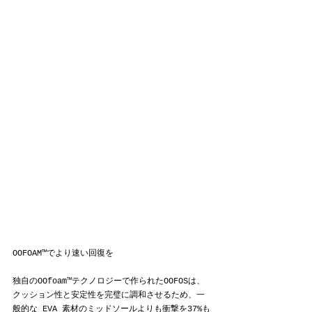
OOFOAM™でより速い回復を
独自のOOfoam™テクノロジーで作られたOOFOSは、
クッション性と安定性を完璧に調和させるため、一
般的な EVA 素材のミッドソールよりも衝撃を37%も