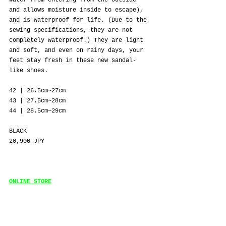
water from entering from the outside 
and allows moisture inside to escape), 
and is waterproof for life. (Due to the 
sewing specifications, they are not 
completely waterproof.) They are light 
and soft, and even on rainy days, your 
feet stay fresh in these new sandal-
like shoes.
42 | 26.5cm~27cm
43 | 27.5cm~28cm
44 | 28.5cm~29cm
BLACK
20,900 JPY
ONLINE STORE