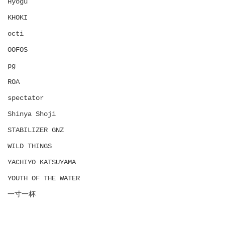
Hyōgu
KHOKI
octi
OOFOS
pg
ROA
spectator
Shinya Shoji
STABILIZER GNZ
WILD THINGS
YACHIYO KATSUYAMA
YOUTH OF THE WATER
一寸一杯