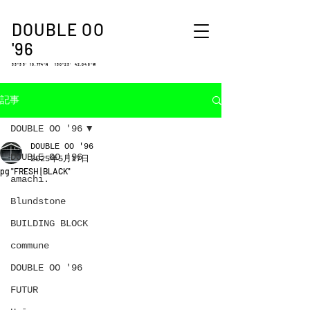
DOUBLE OO
'96
33°35′ 10.774″N 130°23′ 42.048″W
記事
DOUBLE OO '96
DOUBLE OO '96
DOUBLE OO '96
2025年5月17日
pg "FRESH | BLACK"
amachi.
Blundstone
BUILDING BLOCK
commune
DOUBLE OO '96
FUTUR