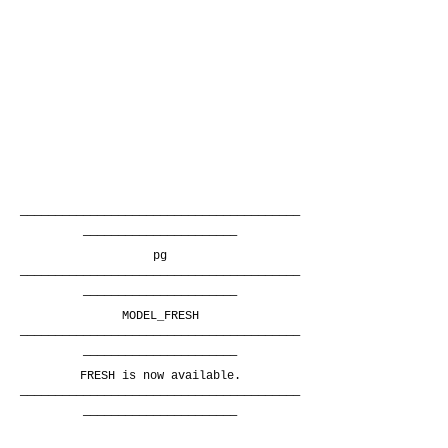
————————————————————————————————————————
——————————————————————
pg
————————————————————————————————————————
——————————————————————
MODEL_FRESH
————————————————————————————————————————
——————————————————————
FRESH is now available.
————————————————————————————————————————
——————————————————————