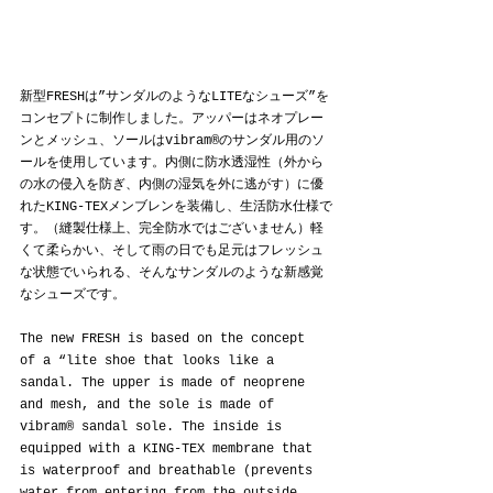
新型FRESHは”サンダルのようなLITEなシューズ”を
コンセプトに制作しました。アッパーはネオプレー
ンとメッシュ、ソールはvibram®のサンダル用のソ
ールを使用しています。内側に防水透湿性（外から
の水の侵入を防ぎ、内側の湿気を外に逃がす）に優
れたKING-TEXメンブレンを装備し、生活防水仕様で
す。（縫製仕様上、完全防水ではございません）軽
くて柔らかい、そして雨の日でも足元はフレッシュ
な状態でいられる、そんなサンダルのような新感覚
なシューズです。
The new FRESH is based on the concept 
of a “lite shoe that looks like a 
sandal. The upper is made of neoprene 
and mesh, and the sole is made of 
vibram® sandal sole. The inside is 
equipped with a KING-TEX membrane that 
is waterproof and breathable (prevents 