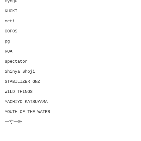
Hyōgu
KHOKI
octi
OOFOS
pg
ROA
spectator
Shinya Shoji
STABILIZER GNZ
WILD THINGS
YACHIYO KATSUYAMA
YOUTH OF THE WATER
一寸一杯