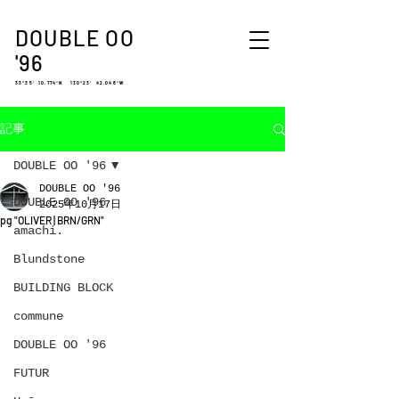
DOUBLE OO
'96
33°35′ 10.774″N 130°23′ 42.048″W
記事
DOUBLE OO '96
DOUBLE OO '96
DOUBLE OO '96
2025年10月17日
pg "OLIVER | BRN/GRN"
amachi.
Blundstone
BUILDING BLOCK
commune
DOUBLE OO '96
FUTUR