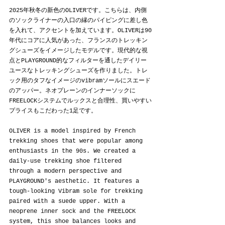
2025年秋冬の新色のOLIVERです。こちらは、内側
のソックライナーの入口の縁のパイピングに差し色
を入れて、アクセントを加えています。OLIVERは90
年代にコアに人気があった、フランスのトレッキン
グシューズをイメージしたモデルです。現代的な視
点とPLAYGROUND的なフィルターを通したデイリー
ユースなトレッキングシューズを作りました。トレ
ック用のタフなイメージのvibramソールにスエード
のアッパー。ネオプレーンのインナーソックに
FREELOCKシステムでルックスと合理性、買いやすい
プライスもこだわった1足です。
OLIVER is a model inspired by French 
trekking shoes that were popular among 
enthusiasts in the 90s. We created a 
daily-use trekking shoe filtered 
through a modern perspective and 
PLAYGROUND's aesthetic. It features a 
tough-looking Vibram sole for trekking 
paired with a suede upper. With a 
neoprene inner sock and the FREELOCK 
system, this shoe balances looks and 