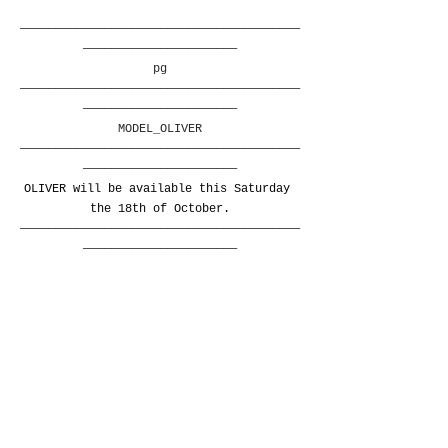
————————————————————————————————————————
——————————————————————
pg
————————————————————————————————————————
——————————————————————
MODEL_OLIVER
————————————————————————————————————————
——————————————————————
OLIVER 
will be available this Saturday 
the 18th of October.
————————————————————————————————————————
——————————————————————