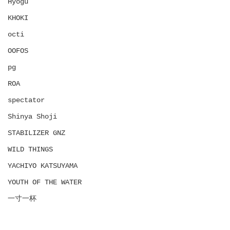
Hyōgu
KHOKI
octi
OOFOS
pg
ROA
spectator
Shinya Shoji
STABILIZER GNZ
WILD THINGS
YACHIYO KATSUYAMA
YOUTH OF THE WATER
一寸一杯