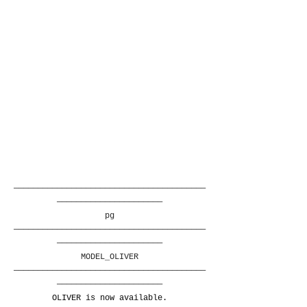
————————————————————————————————————————
——————————————————————
pg
————————————————————————————————————————
——————————————————————
MODEL_OLIVER
————————————————————————————————————————
——————————————————————
OLIVER is now available.