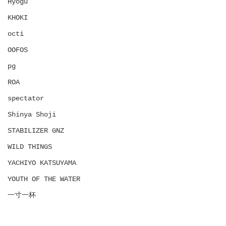
Hyōgu
KHOKI
octi
OOFOS
pg
ROA
spectator
Shinya Shoji
STABILIZER GNZ
WILD THINGS
YACHIYO KATSUYAMA
YOUTH OF THE WATER
一寸一杯