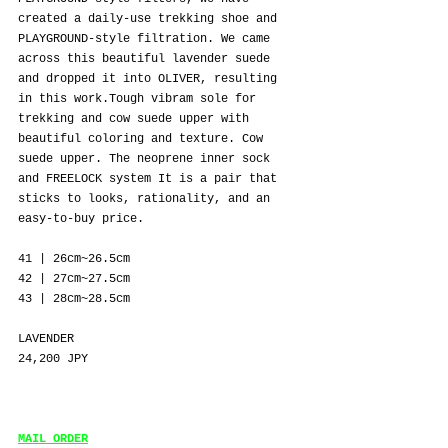
created a daily-use trekking shoe and 
PLAYGROUND-style filtration. We came 
across this beautiful lavender suede 
and dropped it into OLIVER, resulting 
in this work.Tough vibram sole for 
trekking and cow suede upper with 
beautiful coloring and texture. Cow 
suede upper. The neoprene inner sock 
and FREELOCK system It is a pair that 
sticks to looks, rationality, and an 
easy-to-buy price.
41 | 26cm~26.5cm
42 | 
27
cm~
27.5
cm
43 | 28cm~28.5cm
LAVENDER
24,200 JPY
MAIL ORDER