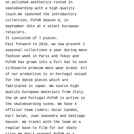
on polished aesthetics rooted in 
skateboarding with a high quality 
touch.We launched the introductory 
collection, FUTUR Season 0, in 
September 2014 at 4 select European 
retailers.
It consisted of 7 pieces.
Fast forward to 2019, we now present 2 
seasonal collections a year during mens 
fashion week in Paris and Tokyo and 
FUTUR has grown into a full hat to sock 
silhouette premium mens wear brand. All 
of our production is in Portugal except 
for the denim pieces which are 
fabricated in Japan. We source high 
quality European materials from Italy, 
the UK and Portugal.FUTUR is active in 
the skateboarding scene. We have 4 
official team riders: Oscar Candon, 
Karl Salah, Juan Saavedra and Santiago 
Sasson. We travel with the team on a 
regular base to film for our skate 