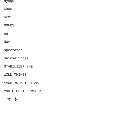
Hyōgu
KHOKI
octi
OOFOS
pg
ROA
spectator
Shinya Shoji
STABILIZER GNZ
WILD THINGS
YACHIYO KATSUYAMA
YOUTH OF THE WATER
一寸一杯