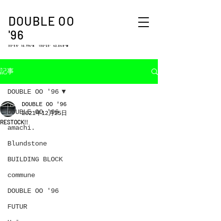
DOUBLE OO
'96
33°35′ 10.774″N 130°23′ 42.048″W
記事
DOUBLE OO '96
DOUBLE OO '96
DOUBLE OO '96
2021年12月25日
RESTOCK!!
amachi.
Blundstone
BUILDING BLOCK
commune
DOUBLE OO '96
FUTUR