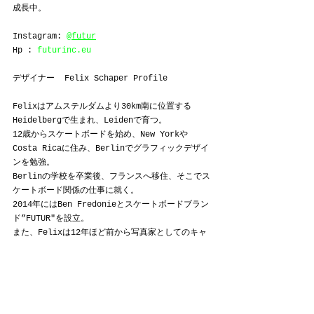
成長中。
Instagram: 
@futur
Hp : 
futurinc.eu
デザイナー  Felix Schaper Profile
Felixはアムステルダムより30km南に位置する
Heidelbergで生まれ、Leidenで育つ。
12歳からスケートボードを始め、New Yorkや
Costa Ricaに住み、Berlinでグラフィックデザイ
ンを勉強。
Berlinの学校を卒業後、フランスへ移住、そこでス
ケートボード関係の仕事に就く。
2014年にはBen Fredonieとスケートボードブラン
ド”FUTUR"を設立。
また、Felixは12年ほど前から写真家としてのキャ
リアを始動し、昨年待望のファースト写真集
「Wish You Were Here One」を「Pleasewait 
Gallery」から発表。
Instagram: 
@_bird_shit_