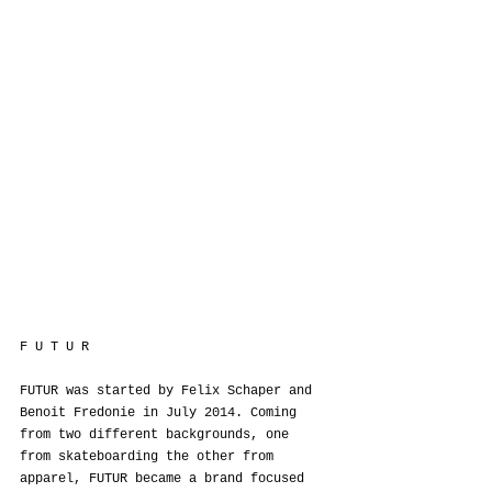
F U T U R
FUTUR was started by Felix Schaper and 
Benoit Fredonie in July 2014. Coming 
from two different backgrounds, one 
from skateboarding the other from 
apparel, FUTUR became a brand focused 