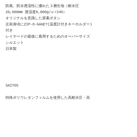
防風、防水透湿性に優れた３層生地（耐水圧
20,000mm 透湿度8,000g/㎥/24h）　
オリジナルを意識した尿素ボタン
左前身頃にZIP-O-GAGE?(温度計付きキーホルダー)
付き
レイヤードの最後に着用するためのオーバーサイズ
シルエット
日本製
SAITOS
特殊ポリウレタンフィルムを使用した高耐水圧・高
透湿ラミネート素材
透湿性
汗などの水分を吸湿し、蒸気として発散する優れた
放出機能により、ムレを抑え、衣服内を快適に保ち
ます。