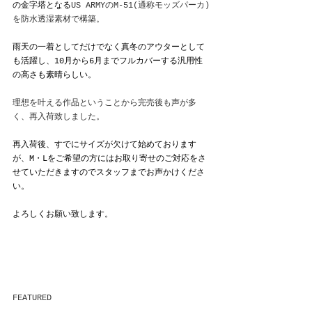
の金字塔となる
US ARMYのM-51(通称モッズパーカ)
を防水透湿素材で構築。
雨天の一着としてだけでなく真冬のアウターとして
も活躍し、10月から6月までフルカバーする汎用性
の高さも素晴らしい。
理想を叶える作品ということから完売後も声が多
く、再入荷致しました。
再入荷後、すでにサイズが欠けて始めております
が、M・Lをご希望の方にはお取り寄せのご対応をさ
せていただきますのでスタッフまでお声かけくださ
い。
よろしくお願い致します。
FEATURED