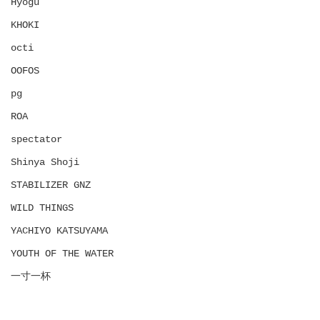
Hyōgu
KHOKI
octi
OOFOS
pg
ROA
spectator
Shinya Shoji
STABILIZER GNZ
WILD THINGS
YACHIYO KATSUYAMA
YOUTH OF THE WATER
一寸一杯