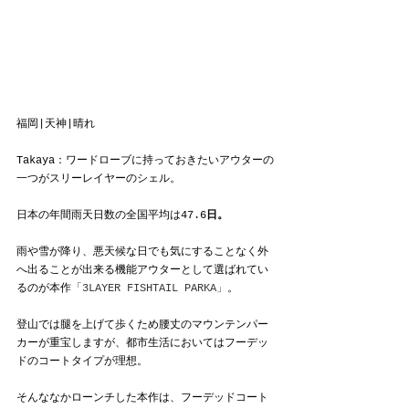
福岡|天神|晴れ
Takaya：ワードローブに持っておきたいアウターの
一つがスリーレイヤーのシェル。
日本の年間雨天日数の全国平均は47.6
日。
雨や雪が降り、悪天候な日でも気にすることなく外
へ出ることが出来る機能アウターとして選ばれてい
るのが本作
「3LAYER FISHTAIL PARKA」
。
登山では腿を上げて歩くため腰丈のマウンテンパー
カーが重宝しますが、都市生活においてはフーデッ
ドのコートタイプが理想。
そんななかローンチした本作は、フーデッドコート