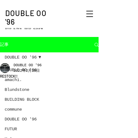
DOUBLE OO
'96
33°35′ 10.774″N 130°23′ 42.048″W
記事
DOUBLE OO '96
DOUBLE OO '96
DOUBLE OO '96
2022年2月18日
RESTOCK!!
amachi.
Blundstone
BUILDING BLOCK
commune
DOUBLE OO '96
FUTUR