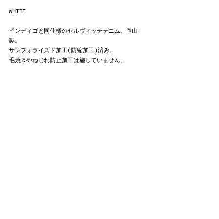
WHITE
インディゴと同仕様のセルヴィッチデニム、岡山
製。
サンフォライズド加工(防縮加工)済み。
毛焼きやねじれ防止加工は施していません。