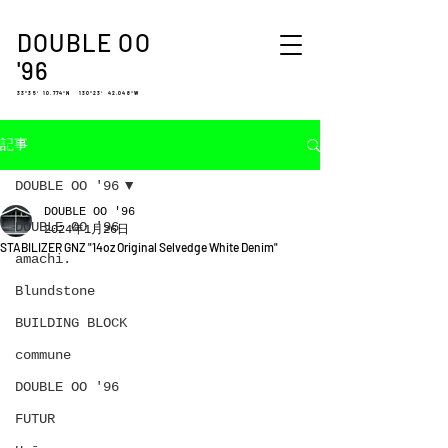
DOUBLE OO
'96
33°35′ 10.774″N 130°23′ 42.048″W
記事
DOUBLE OO '96
DOUBLE OO '96
DOUBLE OO '96
2024年1月26日
STABILIZER GNZ "14oz Original Selvedge White Denim"
amachi.
Blundstone
BUILDING BLOCK
commune
DOUBLE OO '96
FUTUR