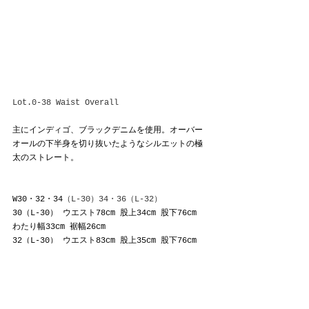
Lot.0-38 Waist Overall
主にインディゴ、ブラックデニムを使用。オーバー
オールの下半身を切り抜いたようなシルエットの極
太のストレート。
W30・32・34
（L-30）34・36（L-32）
30（L-30） ウエスト78cm 股上34cm 股下76cm 
わたり幅33cm 裾幅26cm
32（L-30） ウエスト83cm 股上35cm 股下76cm 
わたり幅34cm 裾幅26.5cm
34（L-30） ウエスト88cm 股上36cm 股下78cm 
わたり幅35cm 裾幅27cm
34（L-32） ウエスト88cm 股上36cm 股下84cm 