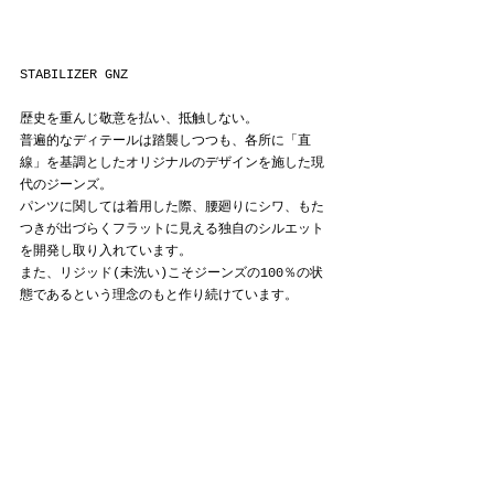
STABILIZER GNZ
歴史を重んじ敬意を払い、抵触しない。
普遍的なディテールは踏襲しつつも、各所に「直
線」を基調としたオリジナルのデザインを施した現
代のジーンズ。
パンツに関しては着用した際、腰廻りにシワ、もた
つきが出づらくフラットに見える独自のシルエット
を開発し取り入れています。
また、リジッド(未洗い)こそジーンズの100％の状
態であるという理念のもと作り続けています。