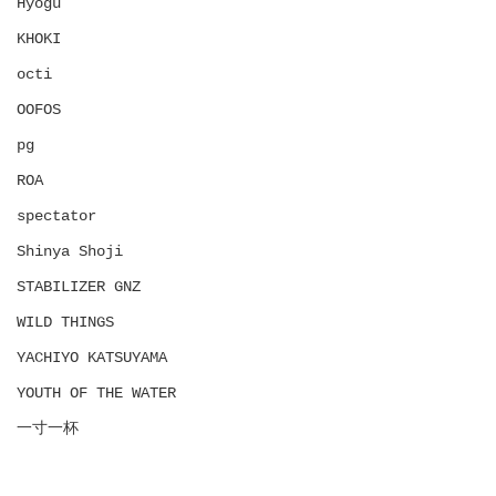
Hyōgu
KHOKI
octi
OOFOS
pg
ROA
spectator
Shinya Shoji
STABILIZER GNZ
WILD THINGS
YACHIYO KATSUYAMA
YOUTH OF THE WATER
一寸一杯