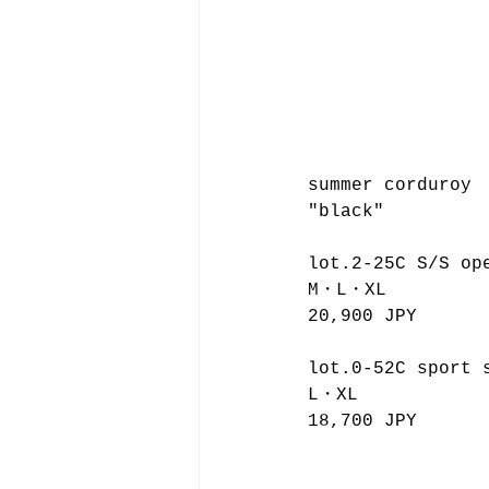
summer corduroy
"black"
lot.2-25C S/S op
M・L・XL
20,900 JPY
lot.0-52C sport 
L・XL
18,700 JPY