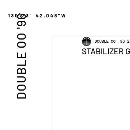
″N 130°23′ 42.048″W
DOUBLE OO '96
DOUBLE OO '96
2
STABILIZER 