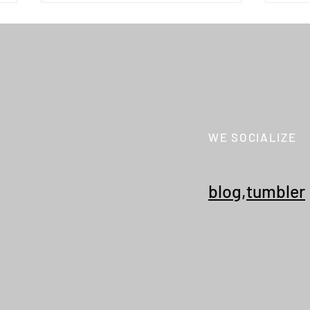
WE SOCIALIZE
STABILIZER GNZ "lot.3-09
STAB
crew neck t-shirt ver.2"
neck 
blog
,
tumbler