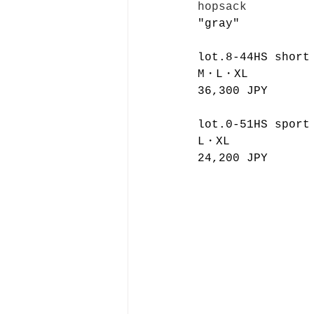
hopsack
"gray"
lot.8-44HS short
M・L・XL
36,300 JPY
lot.0-51HS sport
L・XL
24,200 JPY