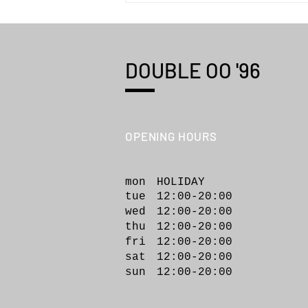
DOUBLE OO '96
OPENING HOURS
POP UP ONLINE STORE | 特集
OUR STANDARDS
mon HOLIDAY
tue 12:00-20:00
wed 12:00-20
:00
thu 12:00-20:00
fri 12:00-20:00
sat 12:00-20:00
sun 12:00-20:00