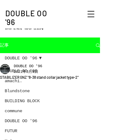
DOUBLE OO
'96
33°35′ 10.774″N 130°23′ 42.048″W
記事
DOUBLE OO '96
DOUBLE OO '96
DOUBLE OO '96
2021年3月5日
STABILIZER GNZ "8-38 stand collar jacket type-2"
amachi.
Blundstone
BUILDING BLOCK
commune
DOUBLE OO '96
FUTUR