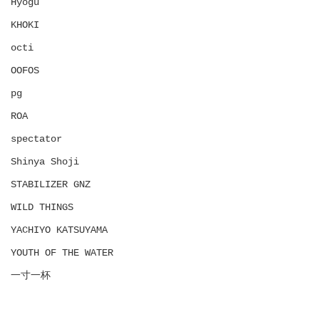
Hyōgu
KHOKI
octi
OOFOS
pg
ROA
spectator
Shinya Shoji
STABILIZER GNZ
WILD THINGS
YACHIYO KATSUYAMA
YOUTH OF THE WATER
一寸一杯