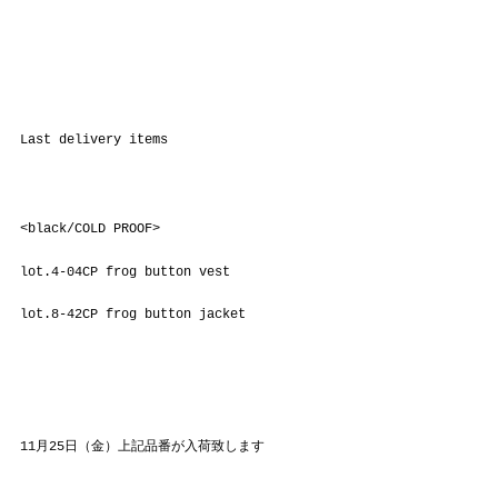
Last delivery items
<black/COLD PROOF>
lot.4-04CP frog button vest
lot.8-42CP frog button jacket
11月25日（金）上記品番が入荷致します