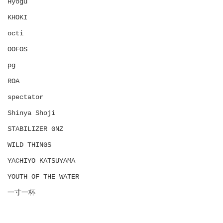
Hyōgu
KHOKI
octi
OOFOS
pg
ROA
spectator
Shinya Shoji
STABILIZER GNZ
WILD THINGS
YACHIYO KATSUYAMA
YOUTH OF THE WATER
一寸一杯