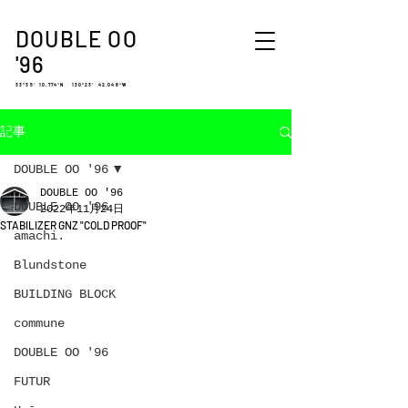
DOUBLE OO
'96
33°35′ 10.774″N 130°23′ 42.048″W
記事
DOUBLE OO '96
DOUBLE OO '96
DOUBLE OO '96
2022年11月24日
STABILIZER GNZ "COLD PROOF"
amachi.
Blundstone
BUILDING BLOCK
commune
DOUBLE OO '96
FUTUR