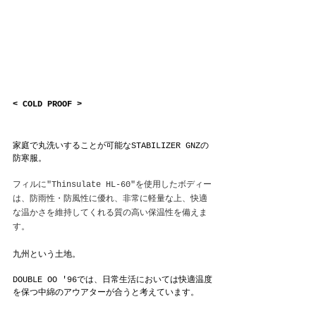
< COLD PROOF >
家庭で丸洗いすることが可能なSTABILIZER GNZの
防寒服。
フィルに"Thinsulate HL-60"を使用したボディー
は、防雨性・防風性に優れ、非常に軽量な上、快適
な温かさを維持してくれる質の高い保温性を備えま
す。
九州という土地。
DOUBLE OO '96では、日常生活においては快適温度
を保つ中綿のアウアターが合うと考えています。