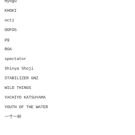
Hyōgu
KHOKI
octi
OOFOS
pg
ROA
spectator
Shinya Shoji
STABILIZER GNZ
WILD THINGS
YACHIYO KATSUYAMA
YOUTH OF THE WATER
一寸一杯