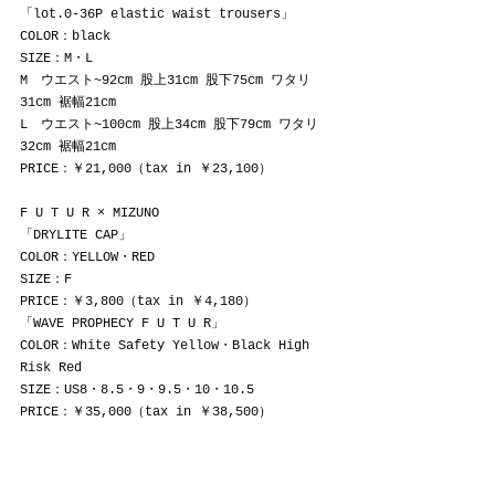
「lot.0-36P elastic waist trousers」
COLOR：black
SIZE：M・L
M　ウエスト~92cm 股上31cm 股下75cm ワタリ
31cm 裾幅21cm
L　ウエスト~100cm 股上34cm 股下79cm ワタリ
32cm 裾幅21cm
PRICE：￥21,000（tax in ￥23,100）
F U T U R × MIZUNO
「DRYLITE CAP」
COLOR：YELLOW・RED
SIZE：F
PRICE：￥3,800（tax in ￥4,180）
「WAVE PROPHECY F U T U R」 
COLOR：White Safety Yellow・Black High 
Risk Red
SIZE：US8・8.5・9・9.5・10・10.5
PRICE：￥35,000（tax in ￥38,500）