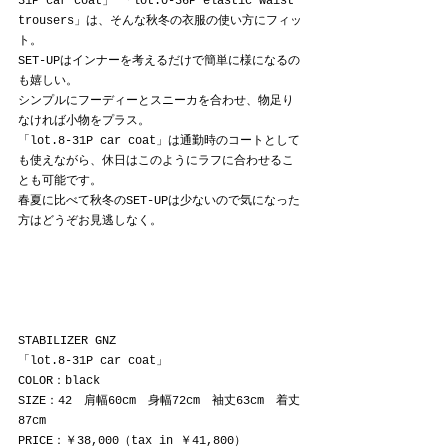
31P car coat」 「lot.0-36P elastic waist 
trousers」は、そんな秋冬の衣服の使い方にフィッ
ト。
SET-UPはインナーを考えるだけで簡単に様になるの
も嬉しい。
シンプルにフーディーとスニーカを合わせ、物足り
なければ小物をプラス。
「lot.8-31P car coat」は通勤時のコートとして
も使えながら、休日はこのようにラフに合わせるこ
とも可能です。
春夏に比べて秋冬のSET-UPは少ないので気になった
方はどうぞお見逃しなく。
STABILIZER GNZ
「lot.8-31P car coat」 
COLOR：black
SIZE：42　肩幅60cm　身幅72cm　袖丈63cm　着丈
87cm
PRICE：￥38,000（tax in ￥41,800）