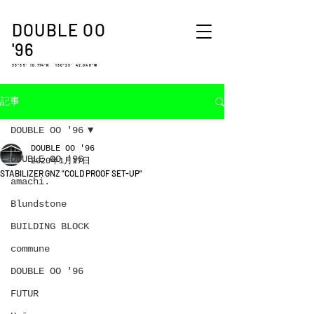
DOUBLE OO
'96
33°35′ 10.774″N 130°23′ 42.048″W
記事
DOUBLE OO '96
DOUBLE OO '96
DOUBLE OO '96
2020年1月17日
STABILIZER GNZ "COLD PROOF SET-UP"
amachi.
Blundstone
BUILDING BLOCK
commune
DOUBLE OO '96
FUTUR