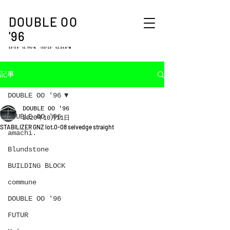
DOUBLE OO
'96
33°35′ 10.774″N 130°23′ 42.048″W
記事
DOUBLE OO '96
DOUBLE OO '96
DOUBLE OO '96
2020年10月11日
STABILIZER GNZ lot.0-08 selvedge straight
amachi.
Blundstone
BUILDING BLOCK
commune
DOUBLE OO '96
FUTUR