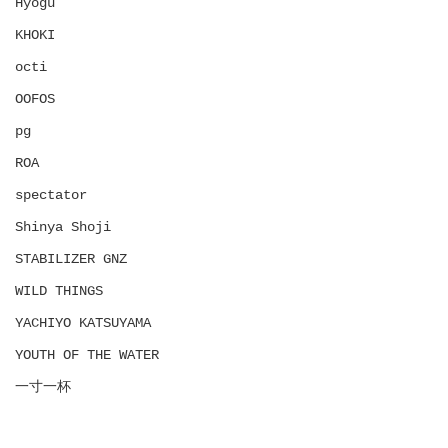
Hyōgu
KHOKI
octi
OOFOS
pg
ROA
spectator
Shinya Shoji
STABILIZER GNZ
WILD THINGS
YACHIYO KATSUYAMA
YOUTH OF THE WATER
一寸一杯