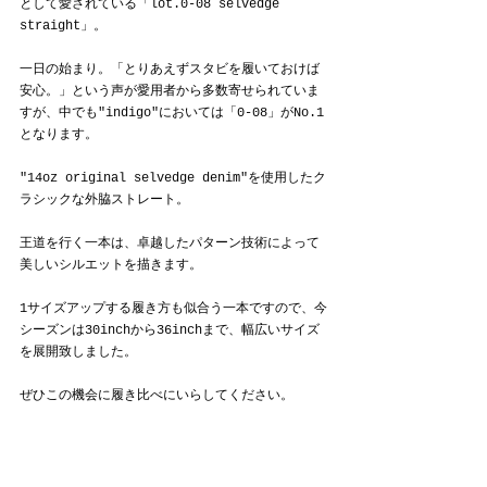
として愛されている「lot.0-08 selvedge 
straight」。
一日の始まり。「とりあえずスタビを履いておけば
安心。」という声が愛用者から多数寄せられていま
すが、中でも"indigo"においては「0-08」がNo.1
となります。
"14oz original selvedge denim"を使用したク
ラシックな外脇ストレート。
王道を行く一本は、卓越したパターン技術によって
美しいシルエットを描きます。
1サイズアップする履き方も似合う一本ですので、今
シーズンは30inchから36inchまで、幅広いサイズ
を展開致しました。
ぜひこの機会に履き比べにいらしてください。