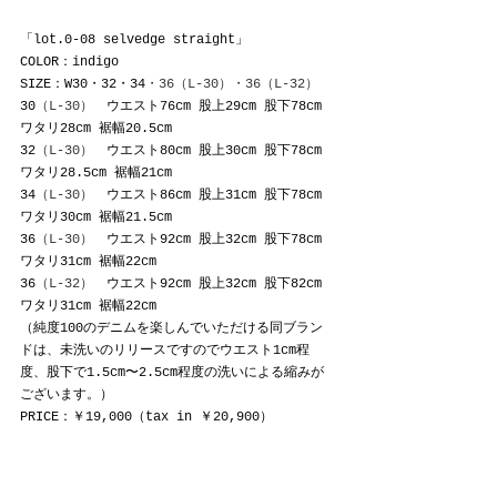
「lot.0-08 selvedge straight」
COLOR：indigo
SIZE：W30・32・34
・36（L-30）・36（L-32）
30
（L-30）
　ウエスト76cm 股上29cm 股下78cm 
ワタリ28cm 裾幅20.5cm
32
（L-30）
　ウエスト80cm 股上30cm 股下78cm 
ワタリ28.5cm 裾幅21cm
34
（L-30）
　ウエスト86cm 股上31cm 股下78cm 
ワタリ30cm 裾幅21.5cm
36
（L-30）
　ウエスト92cm 股上32cm 股下78cm 
ワタリ31cm 裾幅22cm
36
（L-32）
　ウエスト92cm 股上32cm 股下82cm 
ワタリ31cm 裾幅22cm
（純度100のデニムを楽しんでいただける同ブラン
ドは、未洗いのリリースですのでウエスト1cm程
度、股下で1.5cm〜2.5cm程度の洗いによる縮みが
ございます。）
PRICE：￥19,000（tax in ￥20,900）