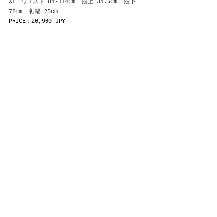
XL　ウエスト 84-114cm  股上 34.5cm  股下 
78cm  裾幅 25cm
PRICE：20,900 JPY