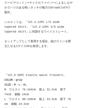
スーピマコットン×マイクロファイバーによるしなや
かでハリのある軽いタッチが魅力のbroadclothで
製作。
シルエットは、「lot.2-22PC L/S wide 
tapered shirt」「lot.2-23PC S/S wide 
tapered shirt」に同調するワイドストレート。
セットアップとして着用する場合、縦のラインを際
立たせる1サイズUPを推奨します。
「
lot.0-36PC elastic waist trousers
」
COLOR：gray
SIZE：M・L・XL
M　ウエスト 76-104cm  股上 32.5cm  股下 
74cm  裾幅 24cm
L　ウエスト 80-109cm  股上 33.5cm  股下 76 
cm  裾幅 24.5cm