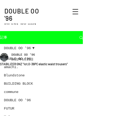
DOUBLE OO
'96
33°35′ 10.774″N 130°23′ 42.048″W
記事
DOUBLE OO '96
DOUBLE OO '96
DOUBLE OO '96
2022年5月21日
STABILIZER GNZ "lot.0-36PC elastic waist trousers"
amachi.
Blundstone
BUILDING BLOCK
commune
DOUBLE OO '96
FUTUR