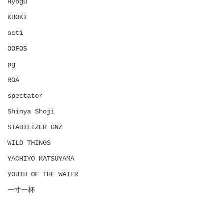
Hyōgu
KHOKI
octi
OOFOS
pg
ROA
spectator
Shinya Shoji
STABILIZER GNZ
WILD THINGS
YACHIYO KATSUYAMA
YOUTH OF THE WATER
一寸一杯