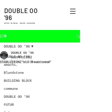
DOUBLE OO
'96
33°35′ 10.774″N 130°23′ 42.048″W
記事
DOUBLE OO '96
DOUBLE OO '96
DOUBLE OO '96
2025年3月13日
STABILIZER GNZ "lot.0-38 waist overall"
amachi.
Blundstone
BUILDING BLOCK
commune
DOUBLE OO '96
FUTUR