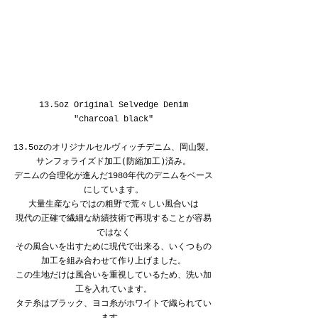
13.5oz Original Selvedge Denim
"charcoal black"
13.5ozのオリジナルセルヴィッチデニム、岡山製。
サンフォライズド加工(防縮加工)済み。
デニムの合理化が進んだ1980年代のデニムをベース
にしています。
大量生産ならではの粗野で荒々しい風合いは
現代の正確で繊細な紡績技術で再現することが容易
ではなく
その風合いを出すために現代で出来る、いくつもの
加工を組み合わせて作り上げました。
この生地だけは風合いを重視しているため、洗い加
工を入れています。
タテ糸はブラック、ヨコ糸がホワイトで織られてい
ます。