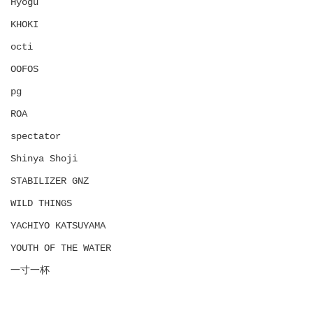
Hyōgu
KHOKI
octi
OOFOS
pg
ROA
spectator
Shinya Shoji
STABILIZER GNZ
WILD THINGS
YACHIYO KATSUYAMA
YOUTH OF THE WATER
一寸一杯