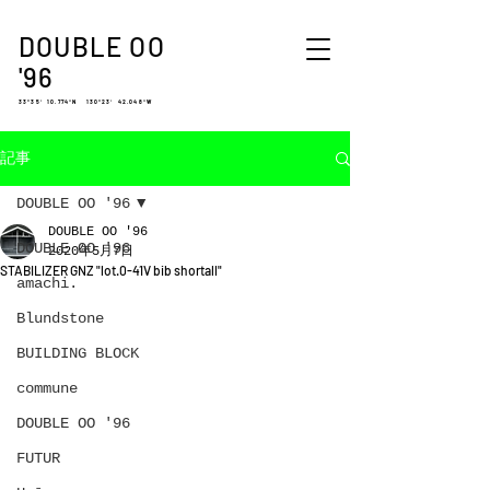
DOUBLE OO
'96
33°35′ 10.774″N 130°23′ 42.048″W
記事
DOUBLE OO '96
DOUBLE OO '96
DOUBLE OO '96
2020年5月7日
STABILIZER GNZ "lot.0-41V bib shortall"
amachi.
Blundstone
BUILDING BLOCK
commune
DOUBLE OO '96
FUTUR