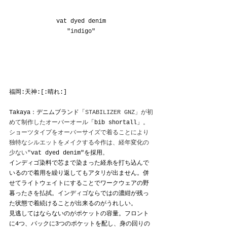
vat dyed denim
"indigo"
福岡:天神:[:晴れ:]
Takaya：デニムブランド「
STABILIZER GNZ」が初
めて制作したオーバーオール
「bib shortall」
。
ショーツタイプをオーバーサイズで着ることにより
独特なシルエットをメイクする今作は、経年変化の
少ない"
vat dyed denim"を採用
。
インディゴ染料で芯まで染まった経糸を打ち込んで
いるので着用を繰り返してもアタリが出ません。併
せてライトウェイトにすることでワークウェアの野
暮ったさを払拭。インディゴならではの濃紺が残っ
た状態で着続けることが出来るのがうれしい。
見逃してはならないのがポケットの容量。フロント
に4つ、バックに3つのポケットを配し、身の回りの