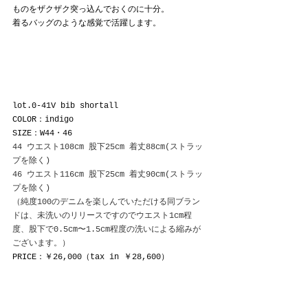
ものをザクザク突っ込んでおくのに十分。
着るバッグのような感覚で活躍します。
lot.0-41V bib shortall
COLOR：indigo
SIZE：W44・46
44 ウエスト108cm 股下25cm 着丈88cm(ストラッ
プを除く)
46 ウエスト116cm 股下25cm 着丈90cm(ストラッ
プを除く)
（純度100のデニムを楽しんでいただける同ブラン
ドは、未洗いのリリースですのでウエスト1cm程
度、股下で0.5cm〜1.5cm程度の洗いによる縮みが
ございます。）
PRICE：￥26,000（tax in ￥28,600）