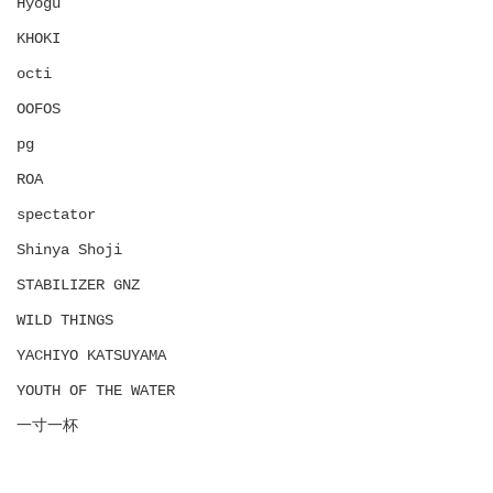
Hyōgu
KHOKI
octi
OOFOS
pg
ROA
spectator
Shinya Shoji
STABILIZER GNZ
WILD THINGS
YACHIYO KATSUYAMA
YOUTH OF THE WATER
一寸一杯