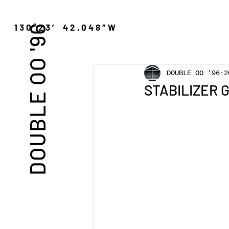
″N 130°23′ 42.048″W
DOUBLE OO '96
DOUBLE OO '96
2
STABILIZER G