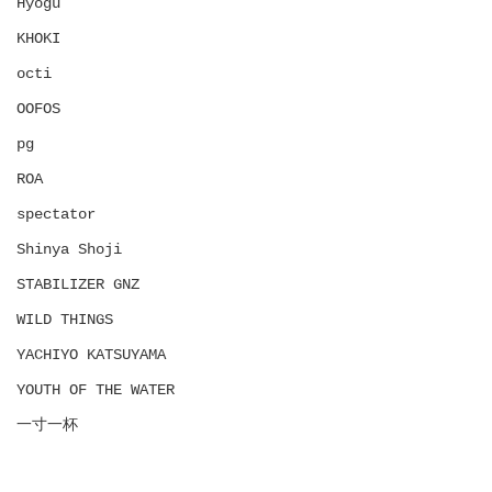
Hyōgu
KHOKI
octi
OOFOS
pg
ROA
spectator
Shinya Shoji
STABILIZER GNZ
WILD THINGS
YACHIYO KATSUYAMA
YOUTH OF THE WATER
一寸一杯