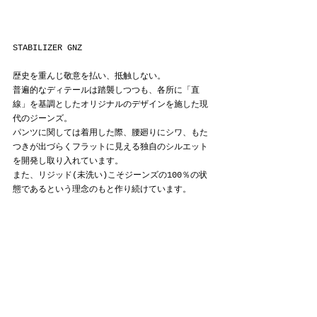
STABILIZER GNZ
歴史を重んじ敬意を払い、抵触しない。
普遍的なディテールは踏襲しつつも、各所に「直
線」を基調としたオリジナルのデザインを施した現
代のジーンズ。
パンツに関しては着用した際、腰廻りにシワ、もた
つきが出づらくフラットに見える独自のシルエット
を開発し取り入れています。
また、リジッド(未洗い)こそジーンズの100％の状
態であるという理念のもと作り続けています。