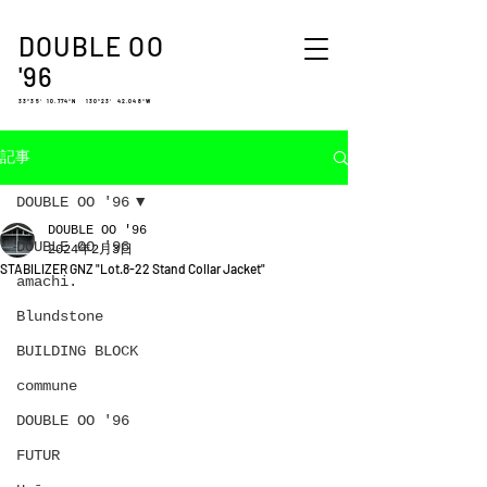
DOUBLE OO
'96
33°35′ 10.774″N 130°23′ 42.048″W
記事
DOUBLE OO '96
DOUBLE OO '96
DOUBLE OO '96
2024年2月3日
STABILIZER GNZ "Lot.8-22 Stand Collar Jacket"
amachi.
Blundstone
BUILDING BLOCK
commune
DOUBLE OO '96
FUTUR