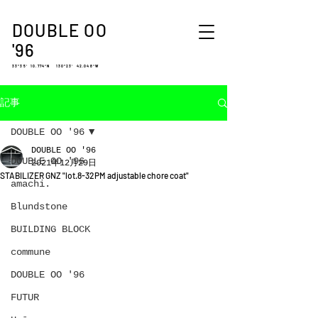
DOUBLE OO
'96
33°35′ 10.774″N 130°23′ 42.048″W
記事
DOUBLE OO '96
DOUBLE OO '96
DOUBLE OO '96
2021年12月29日
STABILIZER GNZ "lot.8-32PM adjustable chore coat"
amachi.
Blundstone
BUILDING BLOCK
commune
DOUBLE OO '96
FUTUR