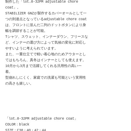
制作した「lot.8-32PM adjustable chore 
coat」。
STABILIZER GNZが製作するカバーオールとして一
つの到達点となっているadjustable chore coat
は、フロントに並んだ二列のドットボタンにより身
幅を調節することが可能。
Tシャツ、スウェット、インナーダウン、フリースな
ど、インナーの選び方によって気候の変化に対応し
やすいように考えられています。
また、一重仕立てで軽い着心地のためアウターとし
てはもちろん、真冬はインナーとしても使えます。
10月から3月まで活躍してくれる汎用性の高い一
着。
型崩れしにくく、家庭での洗濯も可能という実用性
の高さも嬉しい。
「lot.8-32PM adjustable chore coat」
COLOR：black
SIZE：C38・40・42・44