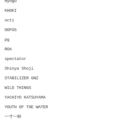
Hyōgu
KHOKI
octi
OOFOS
pg
ROA
spectator
Shinya Shoji
STABILIZER GNZ
WILD THINGS
YACHIYO KATSUYAMA
YOUTH OF THE WATER
一寸一杯