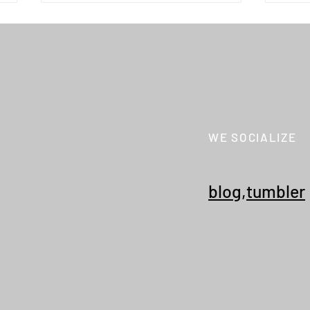
LIBRARY "新着資料"
WE SOCIALIZE
YOUT
Spri
"261
blog
,
tumbler