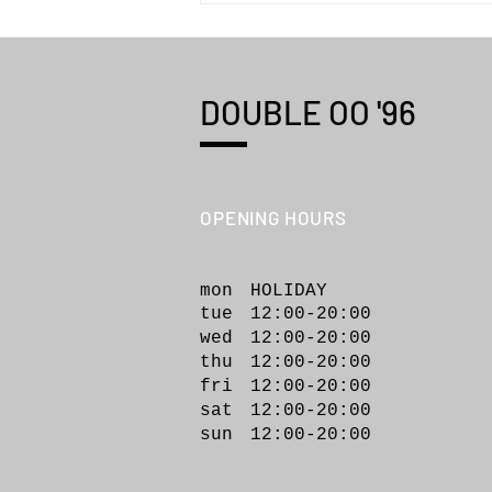
DOUBLE OO '96
OPENING HOURS
YOUTH OF THE WATER
autumn/winter twenty six
collection"Sculptures of
Anything Goes"
mon HOLIDAY
tue 12:00-20:00
wed 12:00-20
:00
thu 12:00-20:00
fri 12:00-20:00
sat 12:00-20:00
sun 12:00-20:00