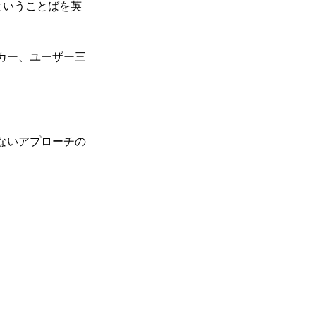
ということばを英
カー、ユーザー三
ないアプローチの