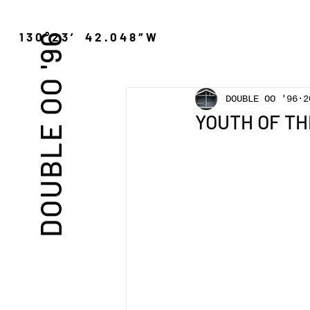
″N 130°23′ 42.048″W
DOUBLE OO '96
DOUBLE OO '96
2
YOUTH OF T