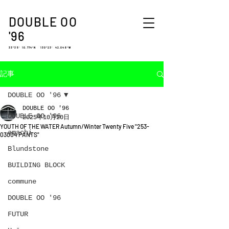
DOUBLE OO
'96
33°35′ 10.774″N 130°23′ 42.048″W
記事
DOUBLE OO '96
DOUBLE OO '96
DOUBLE OO '96
2025年10月20日
YOUTH OF THE WATER Autumn/Winter Twenty Five "253-
amachi.
03004 PANTS"
Blundstone
BUILDING BLOCK
commune
DOUBLE OO '96
FUTUR