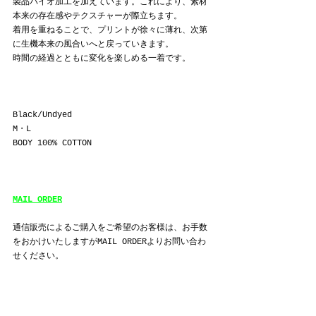
製品バイオ加工を加えています。これにより、素材
本来の存在感やテクスチャーが際立ちます。
着用を重ねることで、プリントが徐々に薄れ、次第
に生機本来の風合いへと戻っていきます。
時間の経過とともに変化を楽しめる一着です。
Black/Undyed
M
・
L
BODY 100% COTTON
MAIL ORDER
通信販売によるご購入をご希望のお客様は、お手数
をおかけいたしますがMAIL ORDERよりお問い合わ
せください。