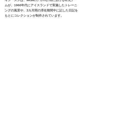
今シーズンは、NASAのアポロ計画における研究チー
ムが、1960年代にアイスランドで実施したトレーニ
ングの風景や、3カ月間の滞在期間中に記した日記を
もとにコレクションが制作されています。