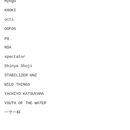
Hyōgu
KHOKI
octi
OOFOS
pg
ROA
spectator
Shinya Shoji
STABILIZER GNZ
WILD THINGS
YACHIYO KATSUYAMA
YOUTH OF THE WATER
一寸一杯