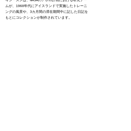
今シーズンは、NASAのアポロ計画における研究チー
ムが、1960年代にアイスランドで実施したトレーニ
ングの風景や、3カ月間の滞在期間中に記した日記を
もとにコレクションが制作されています。