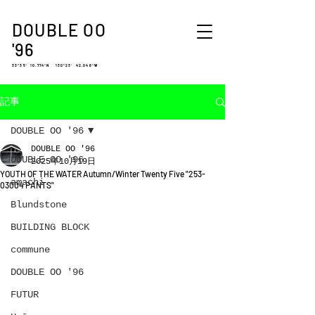
DOUBLE OO
'96
33°35′ 10.774″N 130°23′ 42.048″W
記事
DOUBLE OO '96
DOUBLE OO '96
DOUBLE OO '96
2025年10月19日
YOUTH OF THE WATER Autumn/Winter Twenty Five "253-
amachi.
03004 PANTS"
Blundstone
BUILDING BLOCK
commune
DOUBLE OO '96
FUTUR