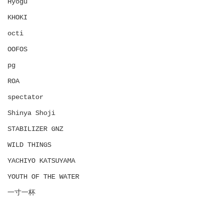
Hyōgu
KHOKI
octi
OOFOS
pg
ROA
spectator
Shinya Shoji
STABILIZER GNZ
WILD THINGS
YACHIYO KATSUYAMA
YOUTH OF THE WATER
一寸一杯