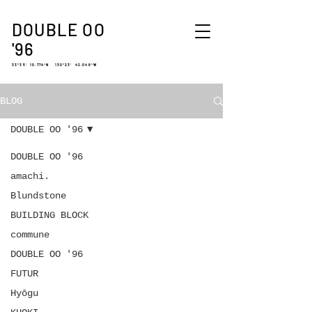
DOUBLE OO
'96
33°35′ 10.774″N 130°23′ 42.048″W
BLOG
DOUBLE OO '96
DOUBLE OO '96
amachi.
Blundstone
BUILDING BLOCK
commune
DOUBLE OO '96
FUTUR
Hyōgu