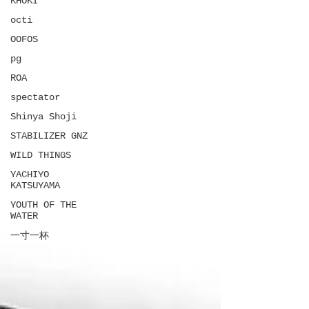
KHOKI
octi
OOFOS
pg
ROA
spectator
Shinya Shoji
STABILIZER GNZ
WILD THINGS
YACHIYO
KATSUYAMA
YOUTH OF THE
WATER
一寸一杯