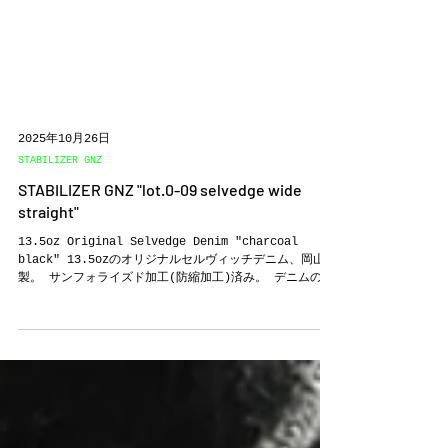
2025年10月26日
STABILIZER GNZ
STABILIZER GNZ "lot.0-09 selvedge wide
straight"
13.5oz Original Selvedge Denim "charcoal
black" 13.5ozのオリジナルセルヴィッチデニム、岡山
製。 サンフォライズド加工(防縮加工)済み。 デニムの合
理化が進んだ1980年代のデニムをベースにしています。
大量生産ならではの粗野で荒々しい風合いは 現代の正確で
繊細な紡績技術で再現することが容易ではなく その風合い
を出すために現代で出来る、いくつもの加工を組み合わせ
て作り上げました。 この生地だけは風合いを重視している
ため、洗い加工を入れています。 タテ糸はブラック、ヨコ