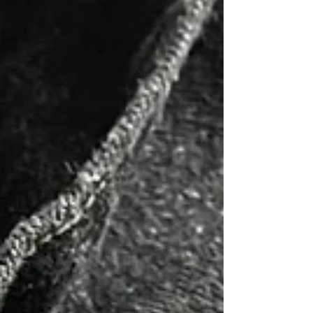
糸がホワイトで織られています。 lot.0-09 selvedge
wide straight （c.blackは初生産となります） 脇が
セルヴィッチ仕様のクラシックなシルエットをブランド独
自の解釈で構築した太めのストレート。 waist 30・32・
34 inch （length 30・32 inch） 30（L-30） ウエ
スト77cm 股上32cm 股下79cm ワタリ30cm 裾幅23cm
30（L-32） ウエスト77cm