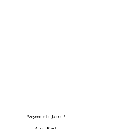
"Asymmetric jacket"
Gray・Black