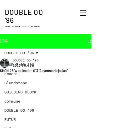
DOUBLE OO
'96
33°35′ 10.774″N 130°23′ 42.048″W
記事
DOUBLE OO '96
DOUBLE OO '96
DOUBLE OO '96
2025年8月9日
KHOKI 25fw collection 013 "Asymmetric jacket"
amachi.
Blundstone
BUILDING BLOCK
commune
DOUBLE OO '96
FUTUR