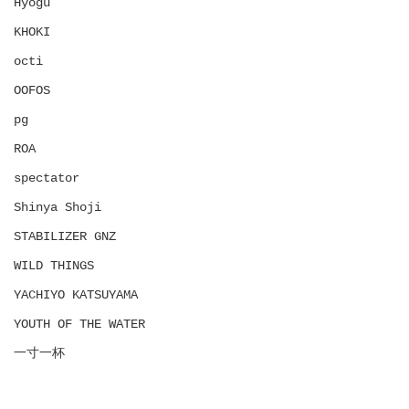
Hyōgu
KHOKI
octi
OOFOS
pg
ROA
spectator
Shinya Shoji
STABILIZER GNZ
WILD THINGS
YACHIYO KATSUYAMA
YOUTH OF THE WATER
一寸一杯