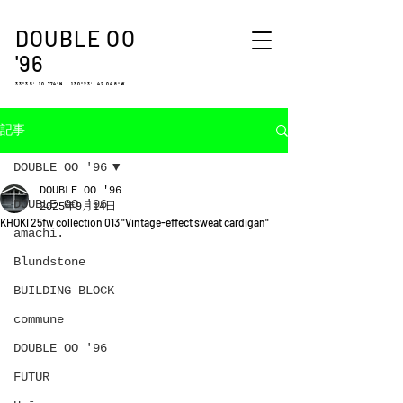
DOUBLE OO
'96
33°35′ 10.774″N 130°23′ 42.048″W
記事
DOUBLE OO '96
DOUBLE OO '96
DOUBLE OO '96
2025年9月14日
KHOKI 25fw collection 013 "Vintage-effect sweat cardigan"
amachi.
Blundstone
BUILDING BLOCK
commune
DOUBLE OO '96
FUTUR