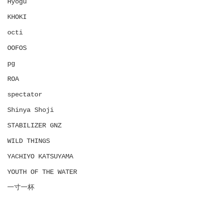
Hyōgu
KHOKI
octi
OOFOS
pg
ROA
spectator
Shinya Shoji
STABILIZER GNZ
WILD THINGS
YACHIYO KATSUYAMA
YOUTH OF THE WATER
一寸一杯