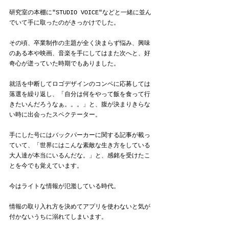
研究室の本棚に"STUDIO VOICE"などと一緒に並ん
でいて手に取ったのがきっかけでした。
その頃、卒業制作の主題が全く決まらず悩み、興味
のある本や映画、音楽を手にしてはまた次へと、好
奇心が迸っていた時期でもありました。
就活を中断してロゴデザインのコンペに応募しては
落選を繰り返し、「自分は何をやって飯を食って行
きたいんだろうなぁ。。。」と、腹が決まりきらな
い時に出会ったスペクテーター。
手にした号にはバックパーカーに関する記事が載っ
ていて、「世界にはこんな素敵な生き方をしている
大人達が本当にいるんだな。」と、感銘を受けたこ
とを今でも覚えています。
今はライトな情報が氾濫している時代。
情報の取り入れ方を決めてアプリを使わないと気が
付かないうちに溺れてしまいます。