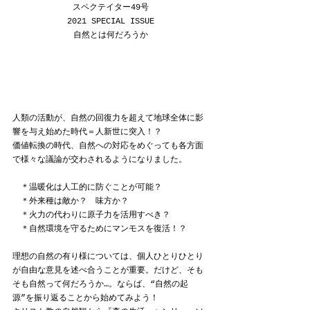
スペクテイター49号
2021 SPECIAL ISSUE
自然とは何だろうか
人類の活動が、自然の回復力を超えて地球全体に影
響を与え始めた時代＝人新世に突入！？
価値転換の時代、自然への対応をめぐっても各方面
で様々な議論が交わされるようになりました。
　＊温暖化は人工的に防ぐことが可能？
　＊外来種は敵か？　味方か？
　＊火力の代わりに原子力を活用すべき？
　＊自然環境を守るためにマンモスを復活！？
理想の自然の有り様については、個人ひとりひとり
が自由な意見を述べ合うことが重要。だけど、そも
そも自然って何だろうか…。ならば、“自然の起
源”を振り返ることから始めてみよう！