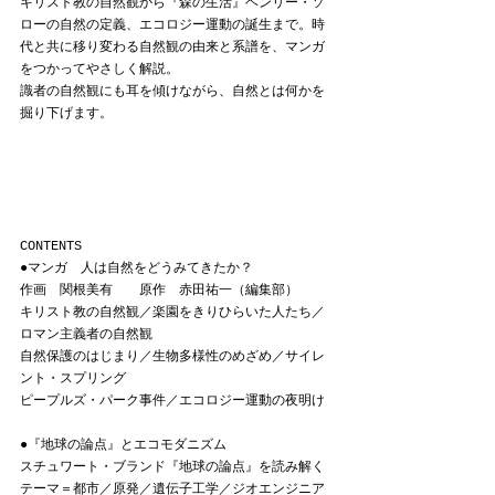
キリスト教の自然観から『森の生活』ヘンリー・ソ
ローの自然の定義、エコロジー運動の誕生まで。時
代と共に移り変わる自然観の由来と系譜を、マンガ
をつかってやさしく解説。
識者の自然観にも耳を傾けながら、自然とは何かを
掘り下げます。
CONTENTS
●マンガ　人は自然をどうみてきたか？
作画　関根美有　　原作　赤田祐一（編集部）
キリスト教の自然観／楽園をきりひらいた人たち／
ロマン主義者の自然観
自然保護のはじまり／生物多様性のめざめ／サイレ
ント・スプリング
ピープルズ・パーク事件／エコロジー運動の夜明け
●『地球の論点』とエコモダニズム　
スチュワート・ブランド『地球の論点』を読み解く
テーマ＝都市／原発／遺伝子工学／ジオエンジニア