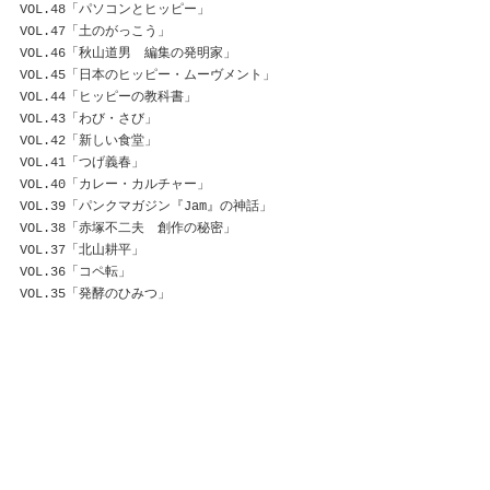
VOL.48「パソコンとヒッピー」
VOL.47「土のがっこう」
VOL.46「秋山道男　編集の発明家」
VOL.45「日本のヒッピー・ムーヴメント」
VOL.44「ヒッピーの教科書」
VOL.43「わび・さび」
VOL.42「新しい食堂」
VOL.41「つげ義春」
VOL.40「カレー・カルチャー」
VOL.39「パンクマガジン『Jam』の神話」
VOL.38「赤塚不二夫　創作の秘密」
VOL.37「北山耕平」
VOL.36「コペ転」
VOL.35「発酵のひみつ」