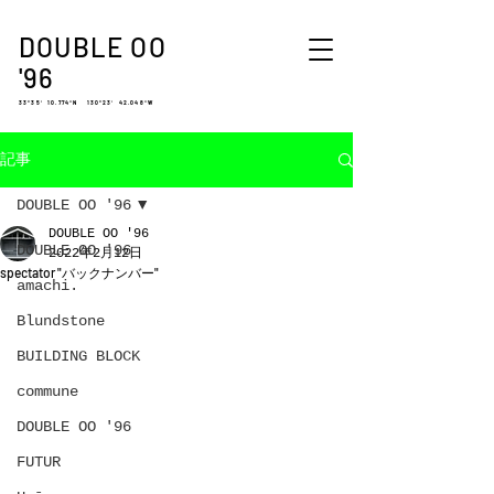
DOUBLE OO
'96
33°35′ 10.774″N 130°23′ 42.048″W
記事
DOUBLE OO '96
DOUBLE OO '96
DOUBLE OO '96
2022年2月12日
spectator "バックナンバー"
amachi.
Blundstone
BUILDING BLOCK
commune
DOUBLE OO '96
FUTUR