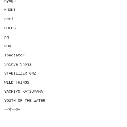
Hyōgu
KHOKI
octi
OOFOS
pg
ROA
spectator
Shinya Shoji
STABILIZER GNZ
WILD THINGS
YACHIYO KATSUYAMA
YOUTH OF THE WATER
一寸一杯