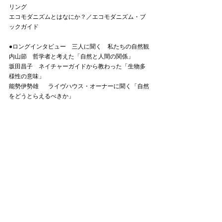
リング
エコモダニズムとはなにか？／エコモダニズム・ブ
ックガイド
●ロングインタビュー　三人に聞く　私たちの自然観
内山節　哲学者と考えた「自然と人間の関係」
坂田昌子　ネイチャーガイドから教わった「生物多
様性の意味」
能勢伊勢雄 　ライヴハウス・オーナーに聞く「自然
をどうとらえるべきか」
PRICE：￥1000 (tax in ￥1,100)