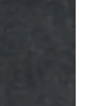
KHOKI
octi
OOFOS
pg
ROA
spectator
Shinya Shoji
STABILIZER GNZ
WILD THINGS
YACHIYO
KATSUYAMA
YOUTH OF THE
WATER
一寸一杯